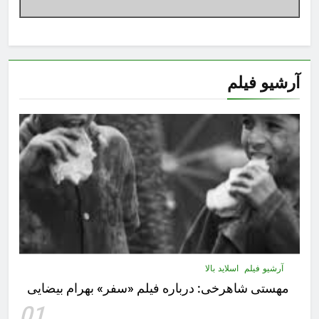
آرشیو فیلم
آرشیو فیلم
اسلاید بالا
مهستى شاهرخى:‌ درباره فيلم «سفر» بهرام بیضایی
01