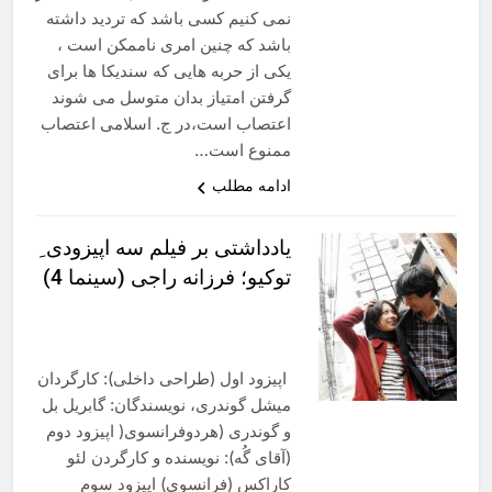
نمی کنیم کسی باشد که تردید داشته
باشد که چنین امری ناممکن است ،
یکی از حربه هایی که سندیکا ها برای
گرفتن امتیاز بدان متوسل می شوند
اعتصاب است،در ج. اسلامی اعتصاب
ممنوع است…
ادامه مطلب
یادداشتی بر فیلم سه اپیزودی ِ
توکیو؛ فرزانه راجی (سینما 4)
اپیزود اول (طراحی داخلی): کارگردان
میشل گوندری، نویسندگان: گابریل بل
و گوندری (هردوفرانسوی( اپیزود دوم
(آقای گُه): نویسنده و کارگردن لئو
کاراکس (فرانسوی) اپیزود سوم