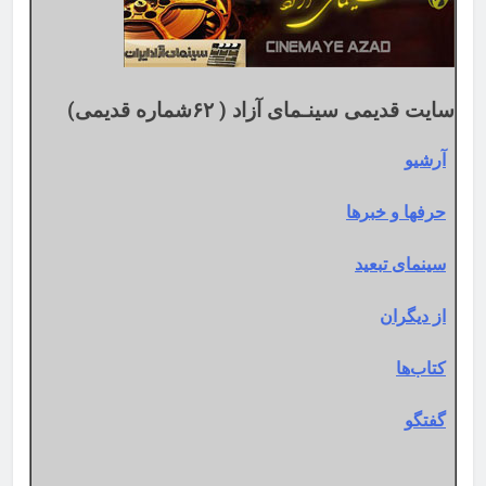
سایت قدیمی سینـمای آزاد ( ۶۲شماره قدیمی)
آرشیو
حرفها و خبرها
سینمای تبعید
از دیگران
کتاب‌ها
گفتگو