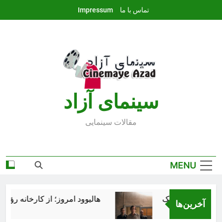
Ski
تماس با ما
Impressum
t
conten
سينماى آزاد
مقالات سينمايى
MENU
هالیوود امروز؛ از کارخانه رؤیاسا
آخرین‌ها