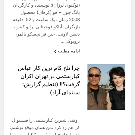
(توکیوی لرزان): نویسنده و کارگردان
بانگ جون – هو (کره‌ای( محصول
2008 زمان : یک ساعت و 52 دقیقه
بازیگران: آیاکو فوجیتانی، رایو کیس،
دنیس لاونت، جین فرانچسکو بالمر،
ترویوکی…
ادامه مطلب
چرا تلخ کام ترین کار عباس
کیارستمی در تهران اکران
گرفت؟!! (تنظیم گزارش:
سینمای آزاد)
وقتی شیرین کیارستمی را فستیوال
کن هم رد کرد ،من همان موقع نوشتم:
«سرانجام فیلم "شیرین" کیارستمی با