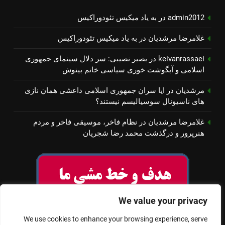
admin2012
در
به یاد میكیس تئودوراكیس
غلامرضا مرشدیان
در
به یاد میكیس تئودوراكیس
keivanrassaei
در
بصیر نصیبی: سر دلال سینمای جمهوری
اسلامی و آبگوشت خوری سیاسی خانم بینوش
مرشدیان
در
ایا سران جمهوری اسلامی داعشی همان نازی
های ناسیونال سوسیالیسم نیستند؟
غلامرضا مرشدیان
در
نظام فاخر، موسیقی فاخر و مردم
هنرپرور و درگذشت محمد رضا شجریان
We value your privacy
We use cookies to enhance your browsing experience, serve