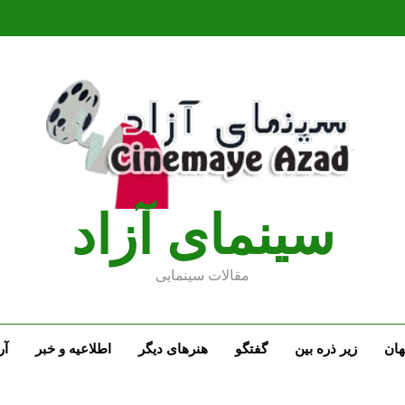
سينماى آزاد
مقالات سينمايى
ان
زیر ذره بین
گفتگو
هنرهای دیگر
اطلاعیه و خبر
آر