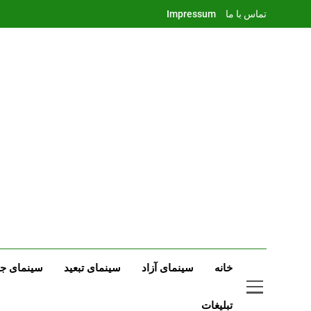
Ski
تماس با ما
Impressum
t
conten
خانه
سینمای آزاد
سینمای تبعید
سینمای جه
تبلیغات