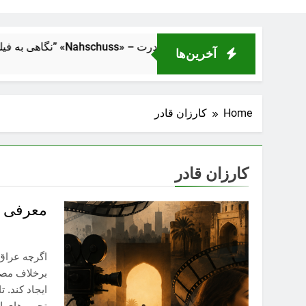
ک از فاصلهٔ نزدیک” «Nahschuss» – تراژدی انسانی در دل ماشین قدرت
آخرین‌ها
Home
کارزان قادر
کارزان قادر
معرفى س
اگرچه عراق 
برخلاف مصر،
ایجاد کند. 
تحریم‌های ا