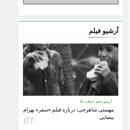
آرشیو فیلم
آرشیو فیلم
اسلاید بالا
مهستى شاهرخى:‌ درباره فيلم «سفر» بهرام
بیضایی
01