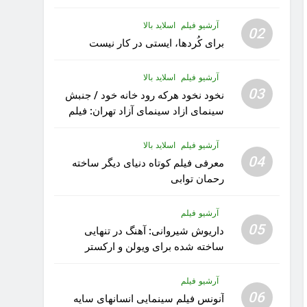
آرشیو فیلم
اسلاید بالا
02
برای کُردها، ایستی در کار نیست
آرشیو فیلم
اسلاید بالا
03
نخود نخود هرکه رود خانه خود / جنبش
سینمای ازاد سینمای آزاد تهران: فیلم
رویا کار زیبای رشید داوری
آرشیو فیلم
اسلاید بالا
04
معرفی فیلم کوتاه دنیای دیگر ساخته
رحمان توابی
آرشیو فیلم
05
داریوش شیروانی: آهنگ در تنهایی
ساخته شده برای ویولن و ارکستر
تقدیم به کودکان پناهنده
آرشیو فیلم
06
آنونس فیلم سینمایی انسانهای سایه