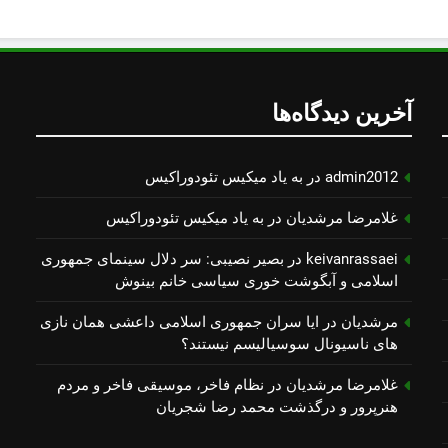
آخرین دیدگاه‌ها
admin2012
در
به یاد میكیس تئودوراكیس
غلامرضا مرشدیان
در
به یاد میكیس تئودوراكیس
keivanrassaei
در
بصیر نصیبی: سر دلال سینمای جمهوری
اسلامی و آبگوشت خوری سیاسی خانم بینوش
مرشدیان
در
ایا سران جمهوری اسلامی داعشی همان نازی
های ناسیونال سوسیالیسم نیستند؟
غلامرضا مرشدیان
در
نظام فاخر، موسیقی فاخر و مردم
هنرپرور و درگذشت محمد رضا شجریان