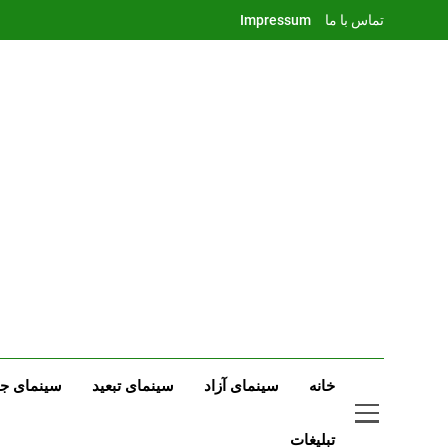
Ski
تماس با ما
Impressum
t
conten
خانه
سینمای آزاد
سینمای تبعید
سینمای جه
تبلیغات