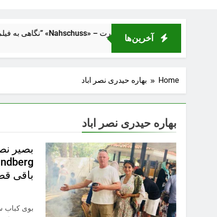
لیک از فاصلهٔ نزدیک” «Nahschuss» – تراژدی انسانی در دل ماشین قدرت
آخرین‌ها
Home
بهاره حیدری نصر اباد
بهاره حیدری نصر اباد
باقی قضا
بوی کباب سر