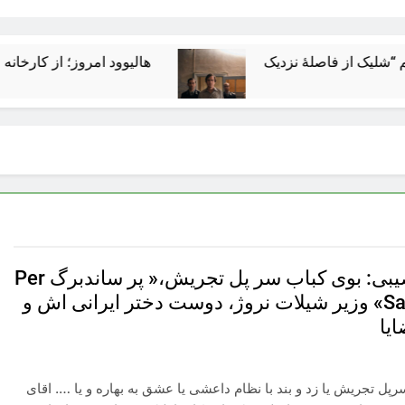
هالیوود امروز؛ از کارخانه رؤیاسازی
بصیر نصیبی: بوی کباب سر پل تجریش،« پر ساندبرگ Per
Sandberg» وزیر شیلات نروژ، دوست دختر ایرانی اش و
یا
پل تجریش یا زد و بند با نظام داعشی یا عشق به بهاره و یا …. اقای