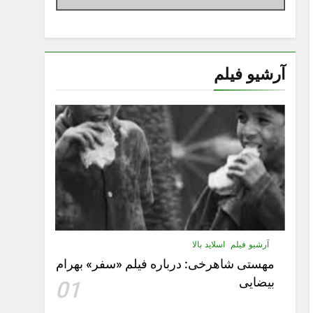
آرشیو فیلم
آرشیو فیلم
اسلاید بالا
مهستى شاهرخى:‌ درباره فيلم «سفر» بهرام
بیضایی
01