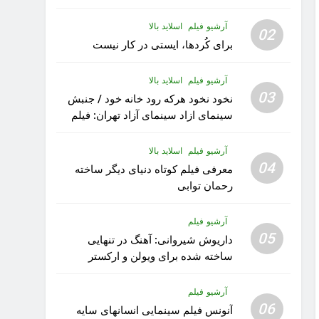
آرشیو فیلم
اسلاید بالا
02
برای کُردها، ایستی در کار نیست
آرشیو فیلم
اسلاید بالا
03
نخود نخود هرکه رود خانه خود / جنبش
سینمای ازاد سینمای آزاد تهران: فیلم
رویا کار زیبای رشید داوری
آرشیو فیلم
اسلاید بالا
04
معرفی فیلم کوتاه دنیای دیگر ساخته
رحمان توابی
آرشیو فیلم
05
داریوش شیروانی: آهنگ در تنهایی
ساخته شده برای ویولن و ارکستر
تقدیم به کودکان پناهنده
آرشیو فیلم
06
آنونس فیلم سینمایی انسانهای سایه