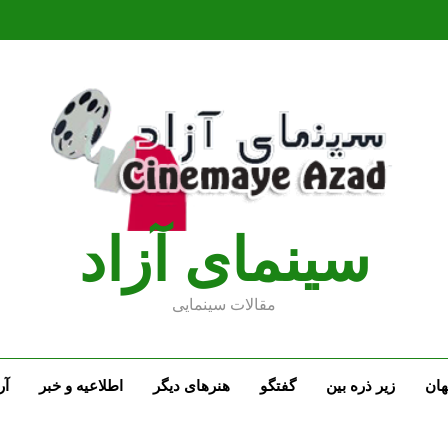
سينماى آزاد
مقالات سينمايى
ان
زیر ذره بین
گفتگو
هنرهای دیگر
اطلاعیه و خبر
آر