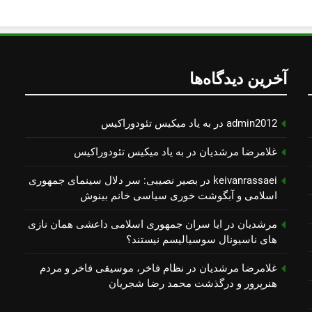
آخرین دیدگاه‌ها
admin2012
در
به یاد میكیس تئودوراكیس
غلامرضا مرشدیان
در
به یاد میكیس تئودوراكیس
keivanrassaei
در
بصیر نصیبی: سر دلال سینمای جمهوری
اسلامی و آبگوشت خوری سیاسی خانم بینوش
مرشدیان
در
ایا سران جمهوری اسلامی داعشی همان نازی
های ناسیونال سوسیالیسم نیستند؟
غلامرضا مرشدیان
در
نظام فاخر، موسیقی فاخر و مردم
هنرپرور و درگذشت محمد رضا شجریان