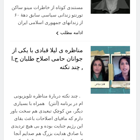
مستندی کوتاه از خاطرات مینو ساکن
تورنتو زندانی سیاسی سابق دههٔ ۶۰
از زندانهای جمهوری اسلامی ایران
ادامه مطلب
مناظره ی لیلا قبادی با یکی از
جوانان حامی اصلاح طلبان ج.ا
, چند نکته
. چند نکته دربارهٔ مناظره تلویزیونی
ام در برنامه (آنتن) همراه با بسیاری
دیگر، منِ کوچکِ تبعیدی هم سخت باور
دارم که مافیای اصلاحات باعث بقای
این رژیم جنایت بوده و بی‌ هیچ تردیدی
با صادق هدایت بزرگ هم صدایم آنجا