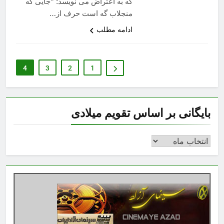
که به اعتراض می نویسد: "جایی که
منجلاب گه است حرف از…
ادامه مطلب
4
3
2
1
بایگانی بر اساس تقویم میلادی
بایگانی
بر
اساس
تقویم
میلادی