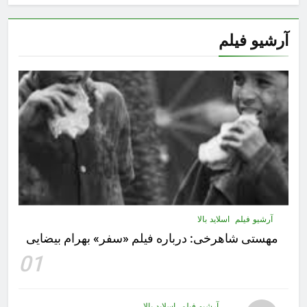
آرشیو فیلم
آرشیو فیلم
اسلاید بالا
مهستى شاهرخى:‌ درباره فيلم «سفر» بهرام بیضایی
01
آرشیو فیلم
اسلاید بالا