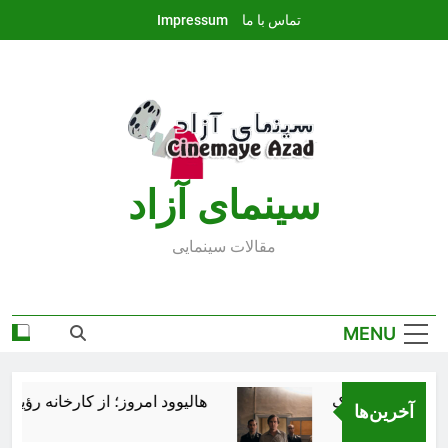
Ski
تماس با ما
Impressum
t
conten
سينماى آزاد
مقالات سينمايى
MENU
هالیوود امروز؛ از کارخانه رؤیاساز
آخرین‌ها