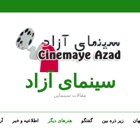
سينماى آزاد
مقالات سينمايى
ان
زیر ذره بین
گفتگو
هنرهای دیگر
اطلاعیه و خبر
آر