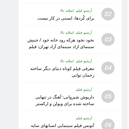
آرشیو فیلم
اسلاید بالا
02
برای کُردها، ایستی در کار نیست
آرشیو فیلم
اسلاید بالا
03
نخود نخود هرکه رود خانه خود / جنبش
سینمای ازاد سینمای آزاد تهران: فیلم
رویا کار زیبای رشید داوری
آرشیو فیلم
اسلاید بالا
04
معرفی فیلم کوتاه دنیای دیگر ساخته
رحمان توابی
آرشیو فیلم
05
داریوش شیروانی: آهنگ در تنهایی
ساخته شده برای ویولن و ارکستر
تقدیم به کودکان پناهنده
آرشیو فیلم
06
آنونس فیلم سینمایی انسانهای سایه