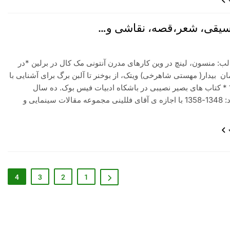
وسیقی، شعر،قصه، نقاشی و…
ب: منسون، لینچ در وین کارهای مدرن آنتونی مک کال در برلین *در
 بیدار( مهستی شاهرخی) ویتک، از بوخنر تا آلبن برگ برای آشنایی با
موزیک رپ1 * کتاب های بصیر نصیبی در باشکاه ادبیات فیس بوک. ده سال
سینمای آزاد: 1348-1358 با اجازه ی آقای فللینی مجموعه مقالات سینمایی و
4
3
2
1