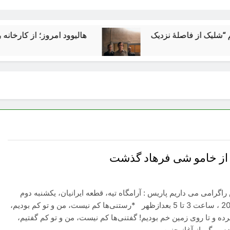
هالیوود امروز؛ از کارخانه رؤیاسازی تا
از خامو شی فرهاد گذشت
اگرامی می داریم پاریس : آرامگاه تیه، قطعه ایرانیان، یکشنبه دوم
سپتامبر 2012 ، ساعت 3 تا 5 بعدازظهر *رستنی‌ها کم نیست، من و تو کم بودیم،
ه و تا روی زمین خم بودیم! گفتنی‌‌ها کم نیست، من و تو کم گفتیم،
م مرگ، از آغاز چنین…