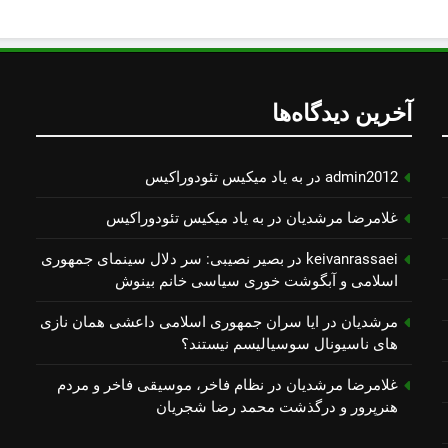
آخرین دیدگاه‌ها
admin2012
در
به یاد میكیس تئودوراكیس
غلامرضا مرشدیان
در
به یاد میكیس تئودوراكیس
keivanrassaei
در
بصیر نصیبی: سر دلال سینمای جمهوری
اسلامی و آبگوشت خوری سیاسی خانم بینوش
مرشدیان
در
ایا سران جمهوری اسلامی داعشی همان نازی
های ناسیونال سوسیالیسم نیستند؟
غلامرضا مرشدیان
در
نظام فاخر، موسیقی فاخر و مردم
هنرپرور و درگذشت محمد رضا شجریان