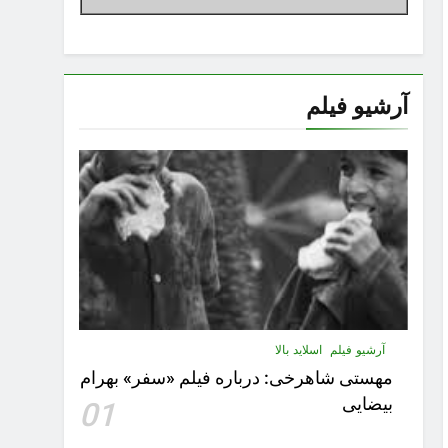
آرشیو فیلم
آرشیو فیلم
اسلاید بالا
مهستى شاهرخى:‌ درباره فيلم «سفر» بهرام
بیضایی
01