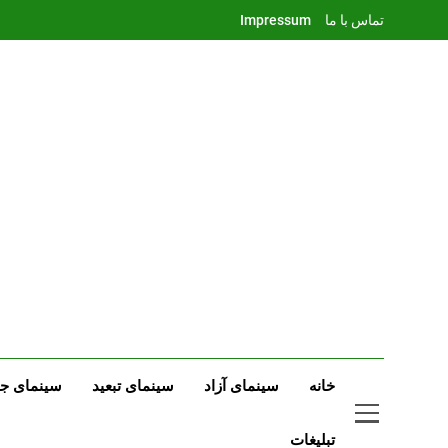
Ski
تماس با ما
Impressum
t
conten
خانه
سینمای آزاد
سینمای تبعید
سینمای جه
تبلیغات