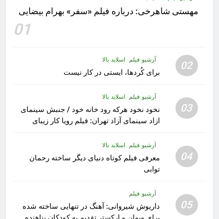
مهستى شاهرخى:‌ درباره فيلم «سفر» بهرام بیضایی
01
آرشیو فیلم
اسلاید بالا
02
برای کُردها، ایستی در کار نیست
آرشیو فیلم
اسلاید بالا
03
نخود نخود هرکه رود خانه خود / جنبش سینمای
ازاد سینمای آزاد تهران: فیلم رویا کار زیبای
رشید داوری
آرشیو فیلم
اسلاید بالا
04
معرفی فیلم کوتاه دنیای دیگر ساخته رحمان
توابی
آرشیو فیلم
05
داریوش شیروانی: آهنگ در تنهایی ساخته شده
برای ویولن و ارکستر تقدیم به کودکان پناهنده