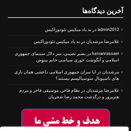
آخرین دیدگاه‌ها
admin2012
در
به یاد میكیس تئودوراكیس
غلامرضا مرشدیان
در
به یاد میكیس تئودوراكیس
keivanrassaei
در
بصیر نصیبی: سر دلال سینمای جمهوری
اسلامی و آبگوشت خوری سیاسی خانم بینوش
مرشدیان
در
ایا سران جمهوری اسلامی داعشی همان نازی
های ناسیونال سوسیالیسم نیستند؟
غلامرضا مرشدیان
در
نظام فاخر، موسیقی فاخر و مردم
هنرپرور و درگذشت محمد رضا شجریان