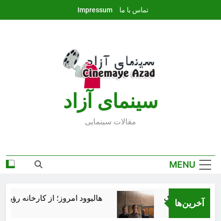
Ski
تماس با ما
Impressum
t
conten
سينماى آزاد
مقالات سينمايى
MENU
هالیوود امروز؛ از کارخانه رؤیاساز
آخرین‌ها