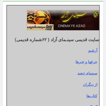
اساس
تقویم
میلادی
سایت قدیمی سینـمای آزاد ( ۶۲شماره قدیمی)
آرشیو
حرفها و خبرها
سینمای تبعید
از دیگران
کتاب‌ها