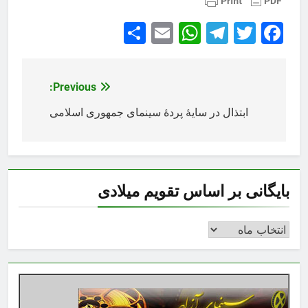
Share
WhatsApp
Email
Telegram
Facebook
Twitter
Previous:
راهبری
نوشته
ابتذال در سایهٔ پردهٔ سینماى جمهورى اسلامى
بایگانی بر اساس تقویم میلادی
بایگانی
بر
اساس
تقویم
میلادی