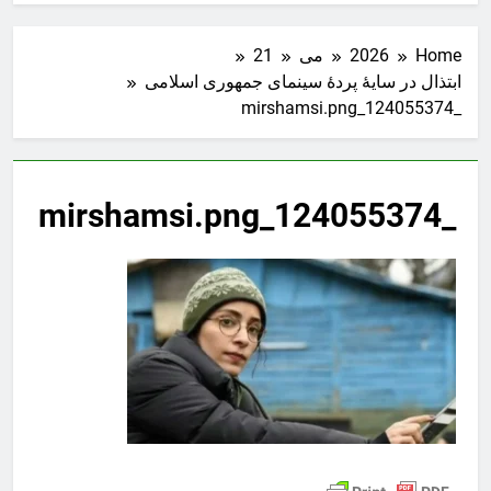
Home
2026
می
21
ابتذال در سایهٔ پردهٔ سینماى جمهورى اسلامى
_124055374_mirshamsi.png
_124055374_mirshamsi.png