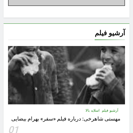
آرشیو فیلم
آرشیو فیلم
اسلاید بالا
مهستى شاهرخى:‌ درباره فيلم «سفر» بهرام بیضایی
01