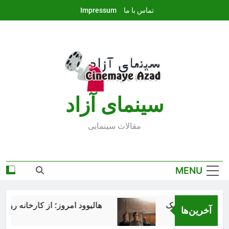
Ski
تماس با ما
Impressum
t
conten
سينماى آزاد
مقالات سينمايى
MENU
هالیوود امروز؛ از کارخانه رؤیاس
آخرین‌ها