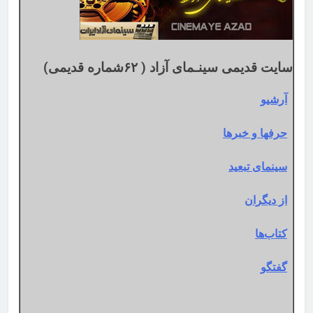
سایت قدیمی سینـمای آزاد ( ۶۲شماره قدیمی)
آرشیو
حرفها و خبرها
سینمای تبعید
از دیگران
کتاب‌ها
گفتگو