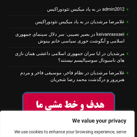
admin2012
در
به یاد میكیس تئودوراكیس
غلامرضا مرشدیان
در
به یاد میكیس تئودوراكیس
keivanrassaei
در
بصیر نصیبی: سر دلال سینمای جمهوری
اسلامی و آبگوشت خوری سیاسی خانم بینوش
مرشدیان
در
ایا سران جمهوری اسلامی داعشی همان نازی
های ناسیونال سوسیالیسم نیستند؟
غلامرضا مرشدیان
در
نظام فاخر، موسیقی فاخر و مردم
هنرپرور و درگذشت محمد رضا شجریان
We value your privacy
We use cookies to enhance your browsing experience, serve