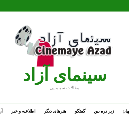
سينماى آزاد
مقالات سينمايى
ان
زیر ذره بین
گفتگو
هنرهای دیگر
اطلاعیه و خبر
آر