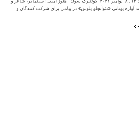
تبعید ـ سوئد ۱۲ ـ ۸ نوامبر ۲۰۲۱ گوتنبرگ سوئد هنوز امید..! سینماگر، شاعر و
 آوازه یونانی «تئوآنجلو پلوس» در پیامی برای شرکت کنندگان و