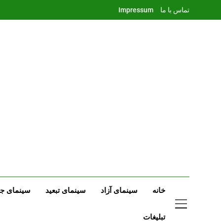
Ski
تماس با ما
Impressum
t
conten
خانه
سینمای آزاد
سینمای تبعید
سینمای جه
تبلیغات