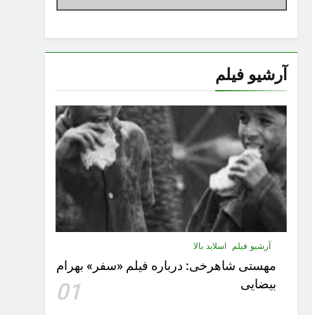
آرشیو فیلم
آرشیو فیلم
اسلاید بالا
مهستى شاهرخى:‌ درباره فيلم «سفر» بهرام
بیضایی
01