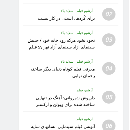
آرشیو فیلم
اسلاید بالا
02
برای کُردها، ایستی در کار نیست
آرشیو فیلم
اسلاید بالا
03
نخود نخود هرکه رود خانه خود / جنبش
سینمای ازاد سینمای آزاد تهران: فیلم
رویا کار زیبای رشید داوری
آرشیو فیلم
اسلاید بالا
04
معرفی فیلم کوتاه دنیای دیگر ساخته
رحمان توابی
آرشیو فیلم
05
داریوش شیروانی: آهنگ در تنهایی
ساخته شده برای ویولن و ارکستر
تقدیم به کودکان پناهنده
آرشیو فیلم
06
آنونس فیلم سینمایی انسانهای سایه