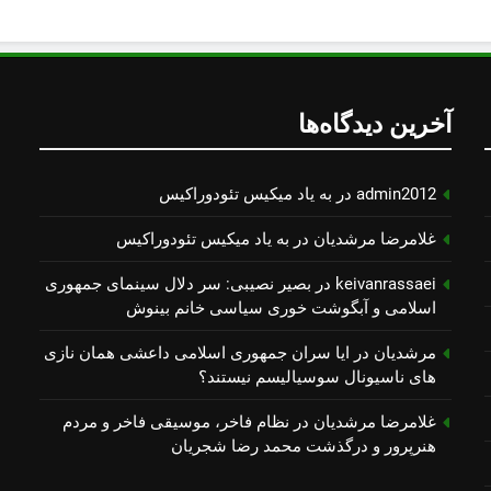
آخرین دیدگاه‌ها
admin2012
در
به یاد میكیس تئودوراكیس
غلامرضا مرشدیان
در
به یاد میكیس تئودوراكیس
keivanrassaei
در
بصیر نصیبی: سر دلال سینمای جمهوری
اسلامی و آبگوشت خوری سیاسی خانم بینوش
مرشدیان
در
ایا سران جمهوری اسلامی داعشی همان نازی
های ناسیونال سوسیالیسم نیستند؟
غلامرضا مرشدیان
در
نظام فاخر، موسیقی فاخر و مردم
هنرپرور و درگذشت محمد رضا شجریان