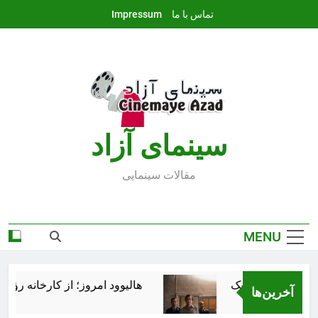
Ski
تماس با ما
Impressum
t
conten
سينماى آزاد
مقالات سينمايى
MENU
هالیوود امروز؛ از کارخانه رؤیاس
آخرین‌ها