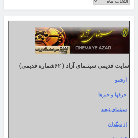
بایگانی
بر
اساس
تقویم
میلادی
سایت قدیمی سینـمای آزاد ( ۶۲شماره قدیمی)
آرشیو
حرفها و خبرها
سینمای تبعید
از دیگران