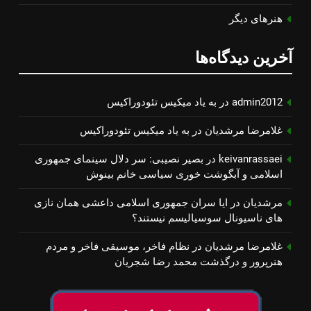
هنرهای دیگر
آخرین دیدگاه‌ها
admin2012
در
به یاد میكیس تئودوراكیس
غلامرضا مرشدیان
در
به یاد میكیس تئودوراكیس
keivanrassaei
در
بصیر نصیبی: سر دلال سینمای جمهوری
اسلامی و آبگوشت خوری سیاسی خانم بینوش
مرشدیان
در
ایا سران جمهوری اسلامی داعشی همان نازی
های ناسیونال سوسیالیسم نیستند؟
غلامرضا مرشدیان
در
نظام فاخر، موسیقی فاخر و مردم
هنرپرور و درگذشت محمد رضا شجریان