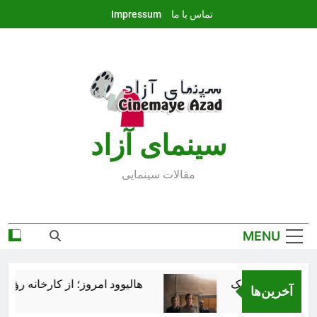
Ski
تماس با ما
Impressum
t
conten
سينماى آزاد
مقالات سينمايى
MENU
هالیوود امروز؛ از کارخانه رؤیاس
آخرین‌ها