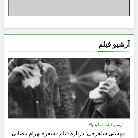
آرشیو فیلم
آرشیو فیلم
اسلاید بالا
مهستى شاهرخى:‌ درباره فيلم «سفر» بهرام بیضایی