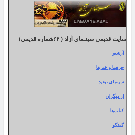
میلادی
سایت قدیمی سینـمای آزاد ( ۶۲شماره قدیمی)
آرشیو
حرفها و خبرها
سینمای تبعید
از دیگران
کتاب‌ها
گفتگو