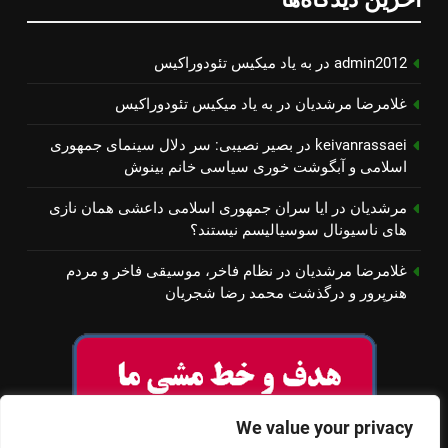
admin2012
در
به یاد میكیس تئودوراكیس
غلامرضا مرشدیان
در
به یاد میكیس تئودوراكیس
keivanrassaei
در
بصیر نصیبی: سر دلال سینمای جمهوری
اسلامی و آبگوشت خوری سیاسی خانم بینوش
مرشدیان
در
ایا سران جمهوری اسلامی داعشی همان نازی
های ناسیونال سوسیالیسم نیستند؟
غلامرضا مرشدیان
در
نظام فاخر، موسیقی فاخر و مردم
هنرپرور و درگذشت محمد رضا شجریان
We value your privacy