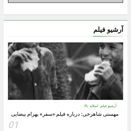
آرشیو فیلم
آرشیو فیلم
اسلاید بالا
مهستى شاهرخى:‌ درباره فيلم «سفر» بهرام بیضایی
01