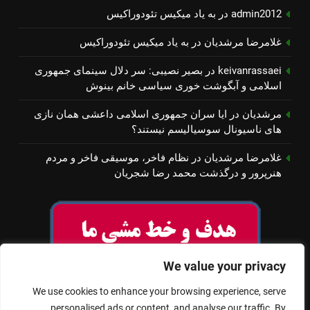
admin2012
در
به یاد میكیس تئودوراكیس
غلامرضا مرشدیان
در
به یاد میكیس تئودوراكیس
keivanrassaei
در
بصیر نصیبی: سر دلال سینمای جمهوری
اسلامی و آبگوشت خوری سیاسی خانم بینوش
مرشدیان
در
ایا سران جمهوری اسلامی داعشی همان نازی
های ناسیونال سوسیالیسم نیستند؟
غلامرضا مرشدیان
در
نظام فاخر، موسیقی فاخر و مردم
هنرپرور و درگذشت محمد رضا شجریان
We value your privacy
We use cookies to enhance your browsing experience, serve
personalised ads or content, and analyse our traffic. By