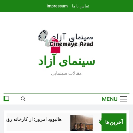
Ski
تماس با ما
Impressum
t
conten
سينماى آزاد
مقالات سينمايى
MENU
هالیوود امروز؛ از کارخانه رؤیاساز
آخرین‌ها