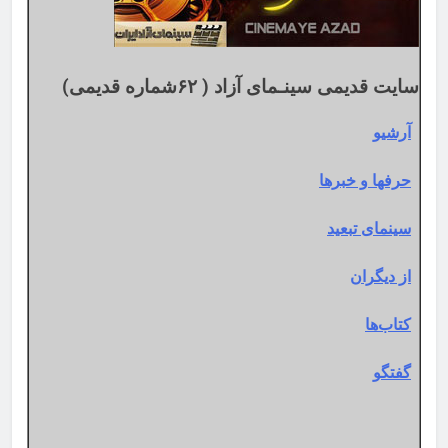
سایت قدیمی سینـمای آزاد ( ۶۲شماره قدیمی)
آرشیو
حرفها و خبرها
سینمای تبعید
از دیگران
کتاب‌ها
گفتگو