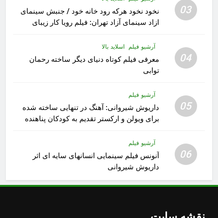
03
نخود نخود هرکه رود خانه خود / جنبش سینمای
ازاد سینمای آزاد تهران: فیلم رویا کار زیبای
رشید داوری
آرشیو فیلم
اسلاید بالا
04
معرفی فیلم کوتاه دنیای دیگر ساخته رحمان
توابی
آرشیو فیلم
05
داریوش شیروانی: آهنگ در تنهایی ساخته شده
برای ویولن و ارکستر تقدیم به کودکان پناهنده
آرشیو فیلم
06
آنونس فیلم سینمایی انسانهای سایه ای اثر
داریوش شیروانی
نقشه سایت