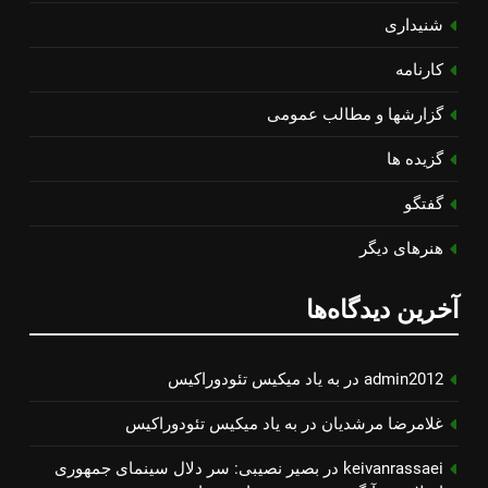
شنیداری
کارنامه
گزارشها و مطالب عمومی
گزیده ها
گفتگو
هنرهای دیگر
آخرین دیدگاه‌ها
admin2012
در
به یاد میكیس تئودوراكیس
غلامرضا مرشدیان
در
به یاد میكیس تئودوراكیس
keivanrassaei
در
بصیر نصیبی: سر دلال سینمای جمهوری