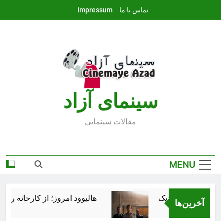
Ski
تماس با ما
Impressum
t
conten
سينماى آزاد
مقالات سينمايى
MENU
هالیوود امروز؛ از کارخانه رؤیاس
آخرین‌ها