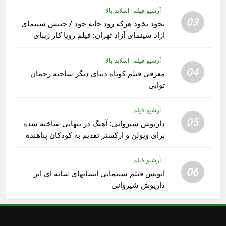
آرشیو فیلم
اسلاید بالا
03
نخود نخود هرکه رود خانه خود / جنبش سینمای
ازاد سینمای آزاد تهران: فیلم رویا کار زیبای
رشید داوری
آرشیو فیلم
اسلاید بالا
04
معرفی فیلم کوتاه دنیای دیگر ساخته رحمان
توابی
آرشیو فیلم
05
داریوش شیروانی: آهنگ در تنهایی ساخته شده
برای ویولن و ارکستر تقدیم به کودکان پناهنده
آرشیو فیلم
06
آنونس فیلم سینمایی انسانهای سایه ای اثر
داریوش شیروانی