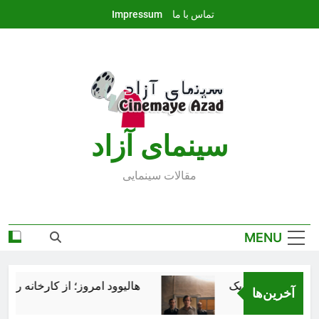
Ski
تماس با ما
Impressum
t
conten
سينماى آزاد
مقالات سينمايى
MENU
هالیوود امروز؛ از کارخانه رؤیاس
آخرین‌ها