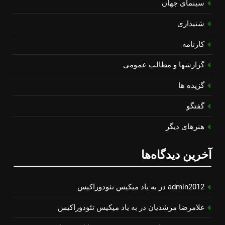
سینمای جهان
شنیداری
کارنامه
گزارشها و مطالب عمومی
گزیده ها
گفتگو
هنرهای دیگر
آخرین دیدگاه‌ها
admin2012
در
به یاد میكیس تئودوراكیس
غلامرضا مرشدیان
در
به یاد میكیس تئودوراكیس