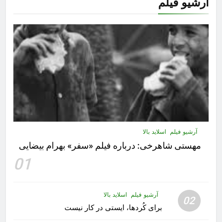
آرشیو فیلم
آرشیو فیلم
اسلاید بالا
مهستى شاهرخى:‌ درباره فيلم «سفر» بهرام بیضایی
01
آرشیو فیلم
اسلاید بالا
02
برای کُردها، ایستی در کار نیست