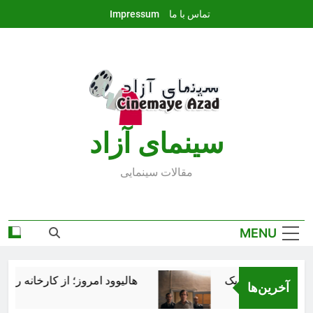
Ski
تماس با ما
Impressum
t
conten
سينماى آزاد
مقالات سينمايى
MENU
هالیوود امروز؛ از کارخانه رؤیاس
آخرین‌ها