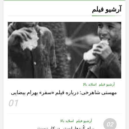
آرشیو فیلم
آرشیو فیلم
اسلاید بالا
مهستى شاهرخى:‌ درباره فيلم «سفر» بهرام بیضایی
01
آرشیو فیلم
اسلاید بالا
02
برای کُردها، ایستی در کار نیست