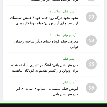
آرشیو فیلم
اسلاید بالا
03
نخود نخود هرکه رود خانه خود / جنبش سینمای
ازاد سینمای آزاد تهران: فیلم رویا کار زیبای
رشید داوری
آرشیو فیلم
اسلاید بالا
04
معرفی فیلم کوتاه دنیای دیگر ساخته رحمان
توابی
آرشیو فیلم
05
داریوش شیروانی: آهنگ در تنهایی ساخته شده
برای ویولن و ارکستر تقدیم به کودکان پناهنده
آرشیو فیلم
06
آنونس فیلم سینمایی انسانهای سایه ای اثر
داریوش شیروانی