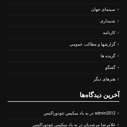
سینمای جهان
شنیداری
کارنامه
گزارشها و مطالب عمومی
گزیده ها
گفتگو
هنرهای دیگر
آخرین دیدگاه‌ها
admin2012
در
به یاد میكیس تئودوراكیس
غلامرضا مرشدیان
در
به یاد میكیس تئودوراكیس