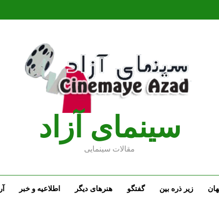
سينماى آزاد
مقالات سينمايى
ان
زیر ذره بین
گفتگو
هنرهای دیگر
اطلاعیه و خبر
آر