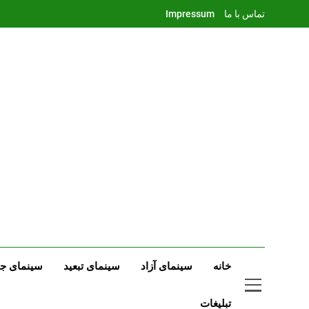
Ski
تماس با ما
Impressum
t
conten
خانه
سینمای آزاد
سینمای تبعید
سینمای جه
تبلیغات