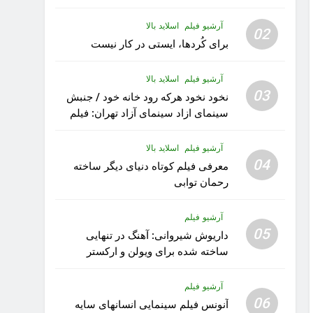
آرشیو فیلم
اسلاید بالا
02
برای کُردها، ایستی در کار نیست
آرشیو فیلم
اسلاید بالا
03
نخود نخود هرکه رود خانه خود / جنبش
سینمای ازاد سینمای آزاد تهران: فیلم
رویا کار زیبای رشید داوری
آرشیو فیلم
اسلاید بالا
04
معرفی فیلم کوتاه دنیای دیگر ساخته
رحمان توابی
آرشیو فیلم
05
داریوش شیروانی: آهنگ در تنهایی
ساخته شده برای ویولن و ارکستر
تقدیم به کودکان پناهنده
آرشیو فیلم
06
آنونس فیلم سینمایی انسانهای سایه