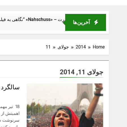
از فاصلهٔ نزدیک” «Nahschuss» – تراژدی انسانی در دل ماشین قدرت
آخرین‌ها
Home
2014
جولای
11
جولای 11, 2014
سالگرد 18 تیر را گرامی بداریم
18 تیر مه
سرنوشت ساز
وانمود کنن