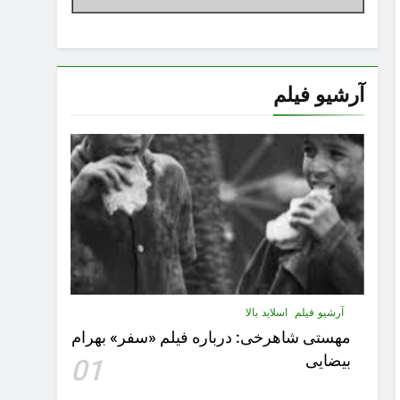
آرشیو فیلم
آرشیو فیلم
اسلاید بالا
مهستى شاهرخى:‌ درباره فيلم «سفر» بهرام
بیضایی
01