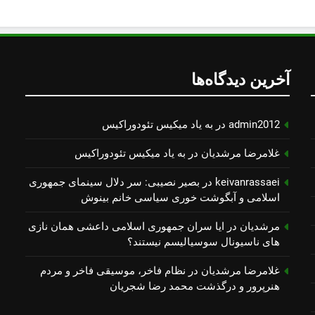
آخرین دیدگاه‌ها
admin2012
در
به یاد میكیس تئودوراكیس
غلامرضا مرشدیان
در
به یاد میكیس تئودوراكیس
keivanrassaei
در
بصیر نصیبی: سر دلال سینمای جمهوری
اسلامی و آبگوشت خوری سیاسی خانم بینوش
مرشدیان
در
ایا سران جمهوری اسلامی داعشی همان نازی
های ناسیونال سوسیالیسم نیستند؟
غلامرضا مرشدیان
در
نظام فاخر، موسیقی فاخر و مردم
هنرپرور و درگذشت محمد رضا شجریان