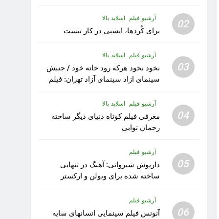
آرشیو فیلم
اسلاید بالا
02
برای کُردها، ایستی در کار نیست
آرشیو فیلم
اسلاید بالا
03
نخود نخود هرکه رود خانه خود / جنبش
سینمای ازاد سینمای آزاد تهران: فیلم
رویا کار زیبای رشید داوری
آرشیو فیلم
اسلاید بالا
04
معرفی فیلم کوتاه دنیای دیگر ساخته
رحمان توابی
آرشیو فیلم
05
داریوش شیروانی: آهنگ در تنهایی
ساخته شده برای ویولن و ارکستر
تقدیم به کودکان پناهنده
آرشیو فیلم
06
آنونس فیلم سینمایی انسانهای سایه