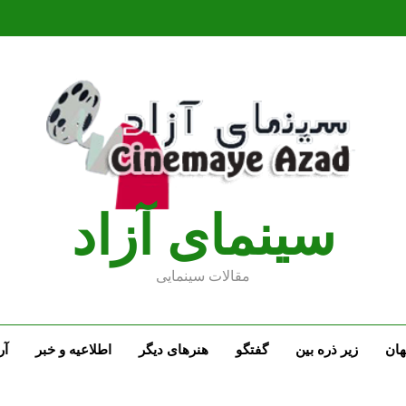
سينماى آزاد
مقالات سينمايى
ان
زیر ذره بین
گفتگو
هنرهای دیگر
اطلاعیه و خبر
آر