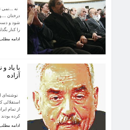
نه …نمی نو
درختان ….و
شود و دست 
را کنار بگ
ادامه مطلب
با یاد و
آزاده
نوشته‌ای از
استقلالی ك
از تمام اير
كرده بودند
ادامه مطلب