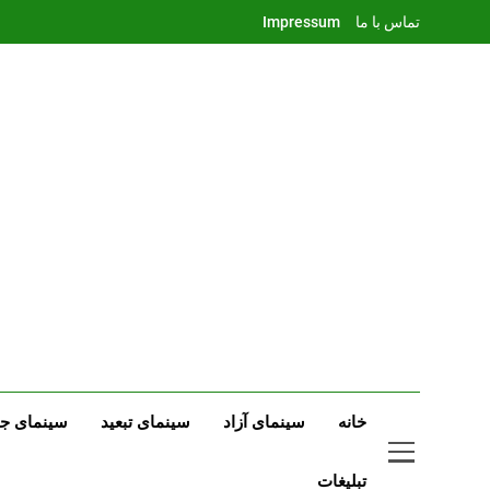
Ski
تماس با ما
Impressum
t
conten
خانه
سینمای آزاد
سینمای تبعید
سینمای جه
تبلیغات