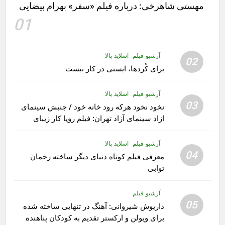
مهستى شاهرخى:‌ درباره فيلم «سفر» بهرام بیضایی
01
آرشیو فیلم
اسلاید بالا
02
برای کُردها، ایستی در کار نیست
آرشیو فیلم
اسلاید بالا
03
نخود نخود هرکه رود خانه خود / جنبش سینمای
ازاد سینمای آزاد تهران: فیلم رویا کار زیبای
رشید داوری
آرشیو فیلم
اسلاید بالا
04
معرفی فیلم کوتاه دنیای دیگر ساخته رحمان
توابی
آرشیو فیلم
05
داریوش شیروانی: آهنگ در تنهایی ساخته شده
برای ویولن و ارکستر تقدیم به کودکان پناهنده