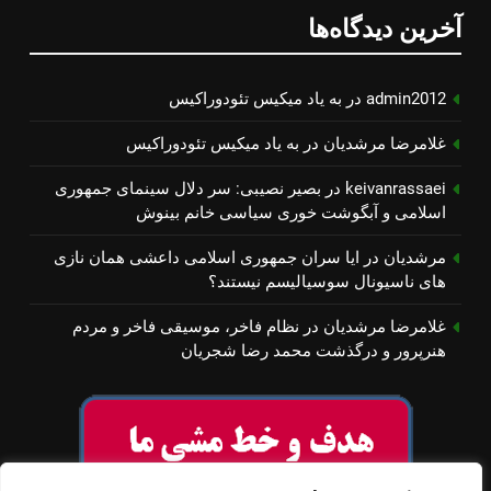
آخرین دیدگاه‌ها
admin2012
در
به یاد میكیس تئودوراكیس
غلامرضا مرشدیان
در
به یاد میكیس تئودوراكیس
keivanrassaei
در
بصیر نصیبی: سر دلال سینمای جمهوری
اسلامی و آبگوشت خوری سیاسی خانم بینوش
مرشدیان
در
ایا سران جمهوری اسلامی داعشی همان نازی
های ناسیونال سوسیالیسم نیستند؟
غلامرضا مرشدیان
در
نظام فاخر، موسیقی فاخر و مردم
هنرپرور و درگذشت محمد رضا شجریان