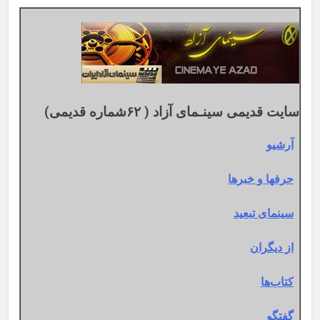
تقویم
میلادی
سایت قدیمی سینـمای آزاد ( ۶۲شماره قدیمی)
آرشیو
حرفها و خبرها
سینمای تبعید
از دیگران
کتاب‌ها
گفتگو