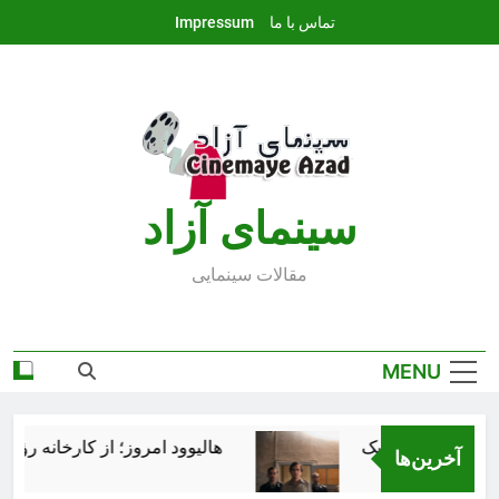
Ski
تماس با ما
Impressum
t
conten
سينماى آزاد
مقالات سينمايى
MENU
هالیوود امروز؛ از کارخانه رؤیاس
آخرین‌ها