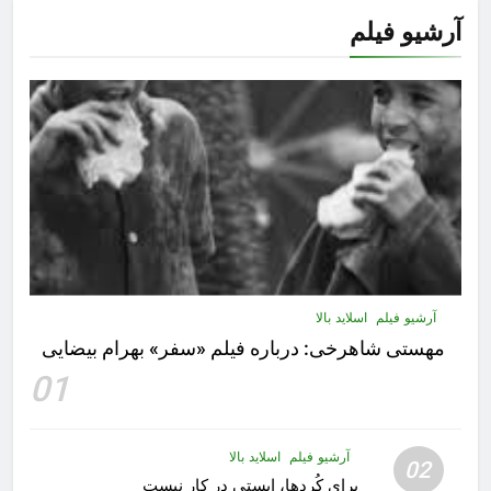
آرشیو فیلم
آرشیو فیلم
اسلاید بالا
مهستى شاهرخى:‌ درباره فيلم «سفر» بهرام بیضایی
01
آرشیو فیلم
اسلاید بالا
02
برای کُردها، ایستی در کار نیست