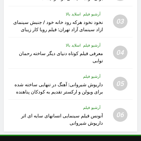
آرشیو فیلم
اسلاید بالا
03
نخود نخود هرکه رود خانه خود / جنبش سینمای
ازاد سینمای آزاد تهران: فیلم رویا کار زیبای
رشید داوری
آرشیو فیلم
اسلاید بالا
04
معرفی فیلم کوتاه دنیای دیگر ساخته رحمان
توابی
آرشیو فیلم
05
داریوش شیروانی: آهنگ در تنهایی ساخته شده
برای ویولن و ارکستر تقدیم به کودکان پناهنده
آرشیو فیلم
06
آنونس فیلم سینمایی انسانهای سایه ای اثر
داریوش شیروانی