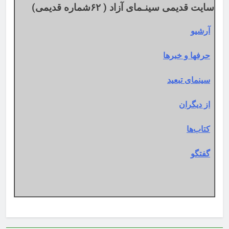
سایت قدیمی سینـمای آزاد ( ۶۲شماره قدیمی)
آرشیو
حرفها و خبرها
سینمای تبعید
از دیگران
کتاب‌ها
گفتگو