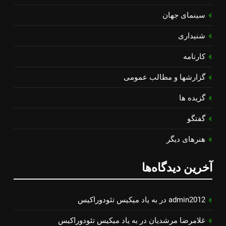
سینمای جهان
شنیداری
کارنامه
گزارشها و مطالب عمومی
گزیده ها
گفتگو
هنرهای دیگر
آخرین دیدگاه‌ها
admin2012
در
به یاد میكیس تئودوراكیس
غلامرضا مرشدیان
در
به یاد میكیس تئودوراكیس