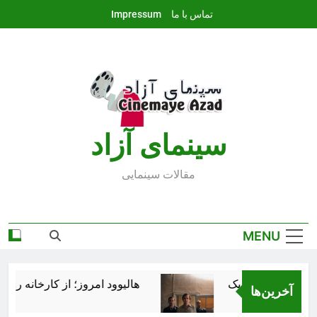
Ski
تماس با ما
Impressum
t
conten
سينماى آزاد
مقالات سينمايى
MENU
هالیوود امروز؛ از کارخانه رؤیاس
آخرین‌ها