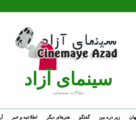
سينماى آزاد
مقالات سينمايى
ان
زیر ذره بین
گفتگو
هنرهای دیگر
اطلاعیه و خبر
آر