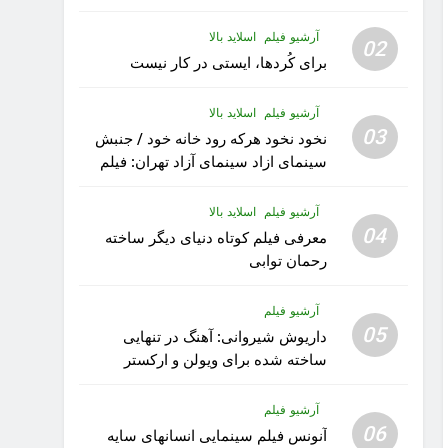
آرشیو فیلم
اسلاید بالا
02
برای کُردها، ایستی در کار نیست
آرشیو فیلم
اسلاید بالا
03
نخود نخود هرکه رود خانه خود / جنبش
سینمای ازاد سینمای آزاد تهران: فیلم
رویا کار زیبای رشید داوری
آرشیو فیلم
اسلاید بالا
04
معرفی فیلم کوتاه دنیای دیگر ساخته
رحمان توابی
آرشیو فیلم
05
داریوش شیروانی: آهنگ در تنهایی
ساخته شده برای ویولن و ارکستر
تقدیم به کودکان پناهنده
آرشیو فیلم
06
آنونس فیلم سینمایی انسانهای سایه