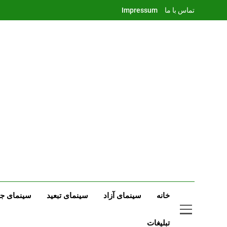
Ski
تماس با ما
Impressum
t
conten
خانه
سینمای آزاد
سینمای تبعید
سینمای جه
تبلیغات