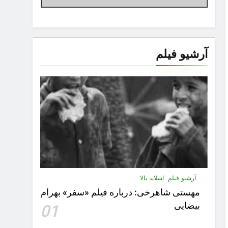
آرشیو فیلم
آرشیو فیلم
اسلاید بالا
مهستى شاهرخى:‌ درباره فيلم «سفر» بهرام
بیضایی
01