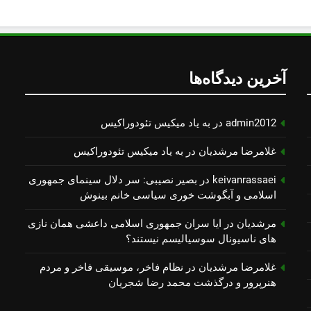
آخرین دیدگاه‌ها
admin2012
در
به یاد میكیس تئودوراكیس
غلامرضا مرشدیان
در
به یاد میكیس تئودوراكیس
keivanrassaei
در
بصیر نصیبی: سر دلال سینمای جمهوری
اسلامی و آبگوشت خوری سیاسی خانم بینوش
مرشدیان
در
ایا سران جمهوری اسلامی داعشی همان نازی
های ناسیونال سوسیالیسم نیستند؟
غلامرضا مرشدیان
در
نظام فاخر، موسیقی فاخر و مردم
هنرپرور و درگذشت محمد رضا شجریان