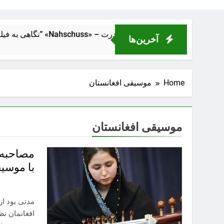
ک از فاصلهٔ نزدیک” «Nahschuss» – تراژدی انسانی در دل ماشین قدرت
آخرین‌ها
Home
موسیقی افغانستان
موسیقی افغانستان
مصاحبه ب
با موسی
مدتی بود از
افغانمان نظ