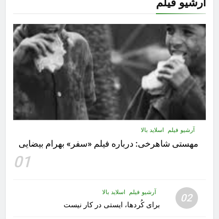
آرشیو فیلم
آرشیو فیلم
اسلاید بالا
مهستى شاهرخى:‌ درباره فيلم «سفر» بهرام بیضایی
01
آرشیو فیلم
اسلاید بالا
02
برای کُردها، ایستی در کار نیست