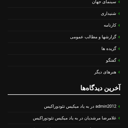
سینمای جهان
شنیداری
کارنامه
گزارشها و مطالب عمومی
گزیده ها
گفتگو
هنرهای دیگر
آخرین دیدگاه‌ها
admin2012
در
به یاد میكیس تئودوراكیس
غلامرضا مرشدیان
در
به یاد میكیس تئودوراكیس