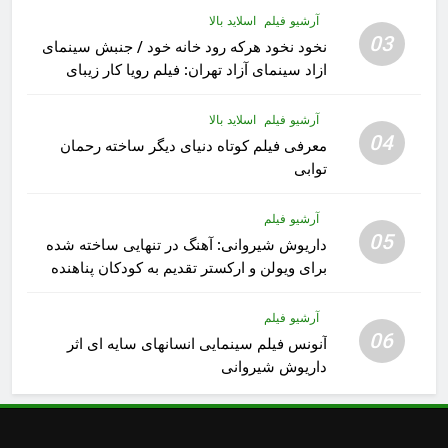
آرشیو فیلم
اسلاید بالا
03
نخود نخود هرکه رود خانه خود / جنبش سینمای
ازاد سینمای آزاد تهران: فیلم رویا کار زیبای
رشید داوری
آرشیو فیلم
اسلاید بالا
04
معرفی فیلم کوتاه دنیای دیگر ساخته رحمان
توابی
آرشیو فیلم
05
داریوش شیروانی: آهنگ در تنهایی ساخته شده
برای ویولن و ارکستر تقدیم به کودکان پناهنده
آرشیو فیلم
06
آنونس فیلم سینمایی انسانهای سایه ای اثر
داریوش شیروانی