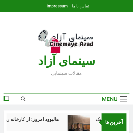
Ski
تماس با ما
Impressum
t
conten
سينماى آزاد
مقالات سينمايى
MENU
هالیوود امروز؛ از کارخانه رؤیاس
آخرین‌ها