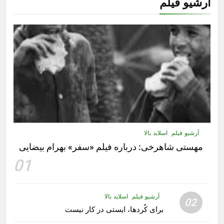
آرشیو فیلم
آرشیو فیلم
اسلاید بالا
مهستى شاهرخى:‌ درباره فيلم «سفر» بهرام بیضایی
01
آرشیو فیلم
اسلاید بالا
02
برای کُردها، ایستی در کار نیست