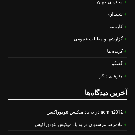
سینمای جهان
شنیداری
کارنامه
گزارشها و مطالب عمومی
گزیده ها
گفتگو
هنرهای دیگر
آخرین دیدگاه‌ها
admin2012
در
به یاد میكیس تئودوراكیس
غلامرضا مرشدیان
در
به یاد میكیس تئودوراكیس