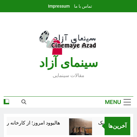
Ski
تماس با ما
Impressum
t
conten
سينماى آزاد
مقالات سينمايى
MENU
هالیوود امروز؛ از کارخانه رؤیاس
آخرین‌ها