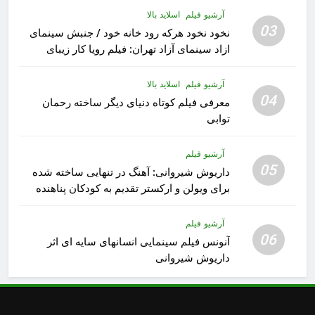
آرشیو فیلم
اسلاید بالا
03
نخود نخود هرکه رود خانه خود / جنبش سینمای
ازاد سینمای آزاد تهران: فیلم رویا کار زیبای
رشید داوری
آرشیو فیلم
اسلاید بالا
04
معرفی فیلم کوتاه دنیای دیگر ساخته رحمان
توابی
آرشیو فیلم
05
داریوش شیروانی: آهنگ در تنهایی ساخته شده
برای ویولن و ارکستر تقدیم به کودکان پناهنده
آرشیو فیلم
06
آنونس فیلم سینمایی انسانهای سایه ای اثر
داریوش شیروانی