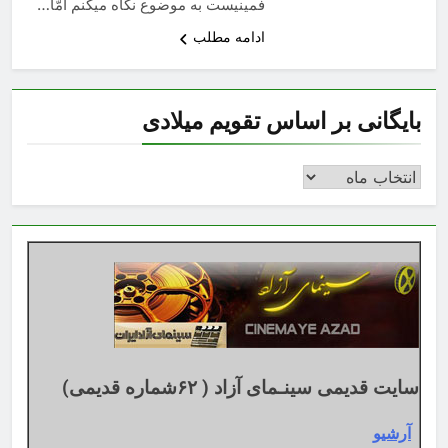
فمينيست به موضوع نگاه ميكنم امّا…
ادامه مطلب
بایگانی بر اساس تقویم میلادی
بایگانی
بر
اساس
تقویم
میلادی
سایت قدیمی سینـمای آزاد ( ۶۲شماره قدیمی)
آرشیو