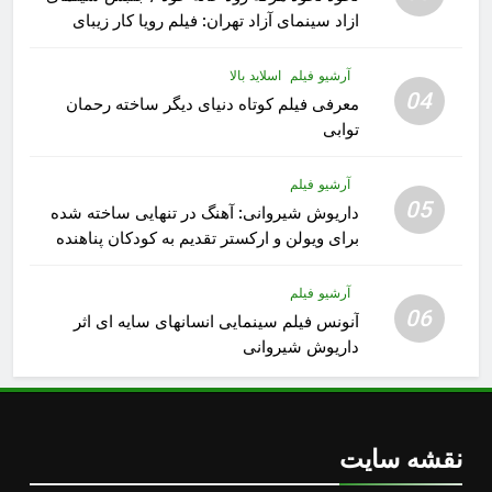
ازاد سینمای آزاد تهران: فیلم رویا کار زیبای
رشید داوری
آرشیو فیلم
اسلاید بالا
04
معرفی فیلم کوتاه دنیای دیگر ساخته رحمان
توابی
آرشیو فیلم
05
داریوش شیروانی: آهنگ در تنهایی ساخته شده
برای ویولن و ارکستر تقدیم به کودکان پناهنده
آرشیو فیلم
06
آنونس فیلم سینمایی انسانهای سایه ای اثر
داریوش شیروانی
نقشه سایت