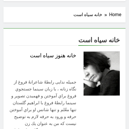
Home
خانه سياه است
خانه سياه است
خانه هنوز سياه است
جمیله ندایی رابطهٌ شاعرانهُ فروغ از
نگاه زنانه ، با زبان سينما جستجوي
فروغ براي آموختن و فهميدن تصوير و
سينما رابطهٌ فروغ با ابراهيم گلستان
تنها معّلم و تنها شانس او براي آموختن
حرفه و ورود به حرفه لازم به توضيح
نيست كه من به عنوان يك زن