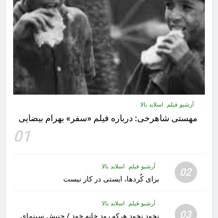
آرشیو فیلم
اسلاید بالا
مهستى شاهرخى:‌ درباره فيلم «سفر» بهرام بیضایی
01
آرشیو فیلم
اسلاید بالا
02
برای کُردها، ایستی در کار نیست
آرشیو فیلم
اسلاید بالا
03
نخود نخود هرکه رود خانه خود / جنبش سینمای