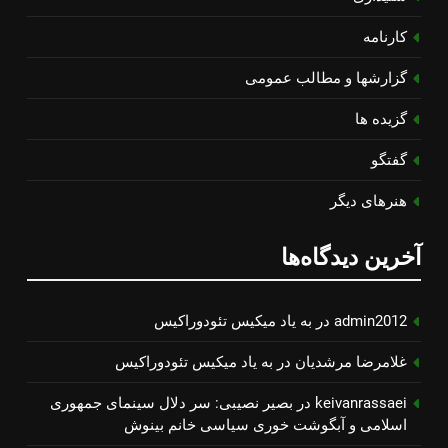
کارنامه
گزارشها و مطالب عمومی
گزیده ها
گفتگو
هنرهای دیگر
آخرین دیدگاه‌ها
admin2012
در
به یاد میكیس تئودوراكیس
غلامرضا مرشدیان
در
به یاد میكیس تئودوراكیس
keivanrassaei
در
بصیر نصیبی: سر دلال سینمای جمهوری
اسلامی و آبگوشت خوری سیاسی خانم بینوش