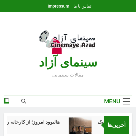
Ski
تماس با ما
Impressum
t
conten
سينماى آزاد
مقالات سينمايى
MENU
هالیوود امروز؛ از کارخانه رؤیاس
آخرین‌ها