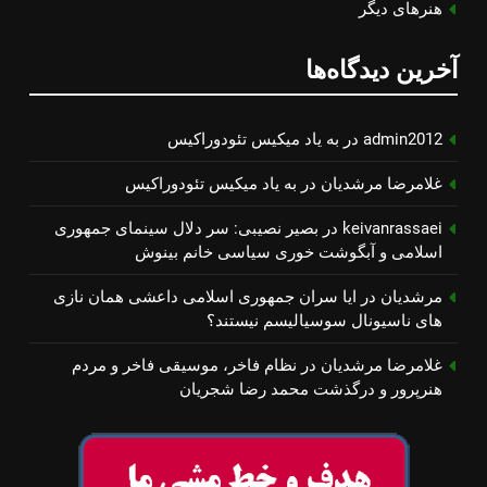
هنرهای دیگر
آخرین دیدگاه‌ها
admin2012
در
به یاد میكیس تئودوراكیس
غلامرضا مرشدیان
در
به یاد میكیس تئودوراكیس
keivanrassaei
در
بصیر نصیبی: سر دلال سینمای جمهوری
اسلامی و آبگوشت خوری سیاسی خانم بینوش
مرشدیان
در
ایا سران جمهوری اسلامی داعشی همان نازی
های ناسیونال سوسیالیسم نیستند؟
غلامرضا مرشدیان
در
نظام فاخر، موسیقی فاخر و مردم
هنرپرور و درگذشت محمد رضا شجریان