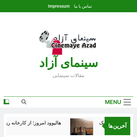
Ski
تماس با ما
Impressum
t
conten
سينماى آزاد
مقالات سينمايى
MENU
هالیوود امروز؛ از کارخانه رؤیاس
آخرین‌ها