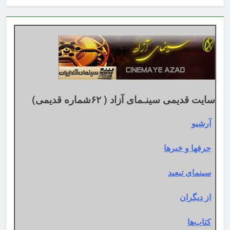
بر
اساس
تقویم
میلادی
سایت قدیمی سینـمای آزاد ( ۶۲شماره قدیمی)
آرشیو
حرفها و خبرها
سینمای تبعید
از دیگران
کتاب‌ها