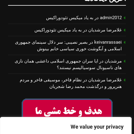
admin2012
در
به یاد میكیس تئودوراكیس
غلامرضا مرشدیان
در
به یاد میكیس تئودوراكیس
keivanrassaei
در
بصیر نصیبی: سر دلال سینمای جمهوری
اسلامی و آبگوشت خوری سیاسی خانم بینوش
مرشدیان
در
ایا سران جمهوری اسلامی داعشی همان نازی
های ناسیونال سوسیالیسم نیستند؟
غلامرضا مرشدیان
در
نظام فاخر، موسیقی فاخر و مردم
هنرپرور و درگذشت محمد رضا شجریان
We value your privacy