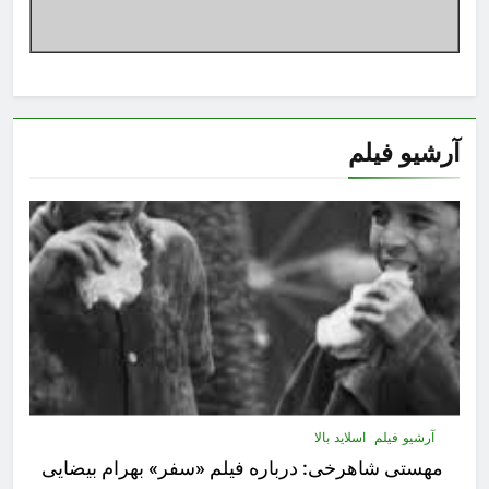
آرشیو فیلم
آرشیو فیلم
اسلاید بالا
مهستى شاهرخى:‌ درباره فيلم «سفر» بهرام بیضایی