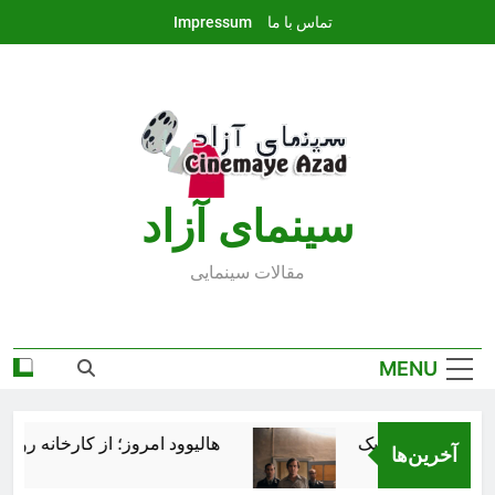
Ski
تماس با ما
Impressum
t
conten
سينماى آزاد
مقالات سينمايى
MENU
هالیوود امروز؛ از کارخانه رؤیاس
آخرین‌ها