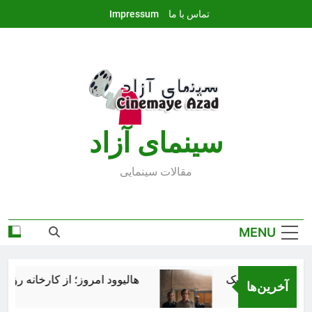
Ski
تماس با ما
Impressum
t
conten
سينماى آزاد
مقالات سينمايى
MENU
هالیوود امروز؛ از کارخانه رؤیاس
آخرین‌ها