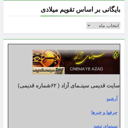
بایگانی بر اساس تقویم میلادی
بایگانی
بر
اساس
تقویم
میلادی
سایت قدیمی سینـمای آزاد ( ۶۲شماره قدیمی)
آرشیو
حرفها و خبرها
سینمای تبعید