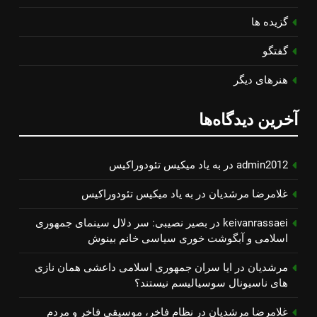
گزیده ها
گفتگو
هنرهای دیگر
آخرین دیدگاه‌ها
admin2012
در
به یاد میكیس تئودوراكیس
غلامرضا مرشدیان
در
به یاد میكیس تئودوراكیس
keivanrassaei
در
بصیر نصیبی: سر دلال سینمای جمهوری
اسلامی و آبگوشت خوری سیاسی خانم بینوش
مرشدیان
در
ایا سران جمهوری اسلامی داعشی همان نازی
های ناسیونال سوسیالیسم نیستند؟
غلامرضا مرشدیان
در
نظام فاخر، موسیقی فاخر و مردم