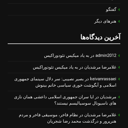
گفتگو
هنرهای دیگر
آخرین دیدگاه‌ها
admin2012
در
به یاد میكیس تئودوراكیس
غلامرضا مرشدیان
در
به یاد میكیس تئودوراكیس
keivanrassaei
در
بصیر نصیبی: سر دلال سینمای جمهوری
اسلامی و آبگوشت خوری سیاسی خانم بینوش
مرشدیان
در
ایا سران جمهوری اسلامی داعشی همان نازی
های ناسیونال سوسیالیسم نیستند؟
غلامرضا مرشدیان
در
نظام فاخر، موسیقی فاخر و مردم
هنرپرور و درگذشت محمد رضا شجریان