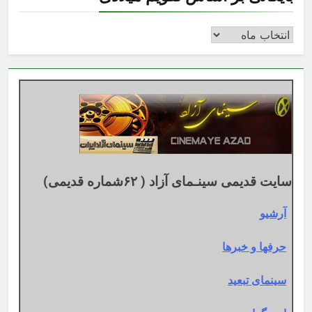
بایگانی
بر
اساس
تقویم
میلادی
سایت قدیمی سینـمای آزاد ( ۶۲شماره قدیمی)
آرشیو
حرفها و خبرها
سینمای تبعید