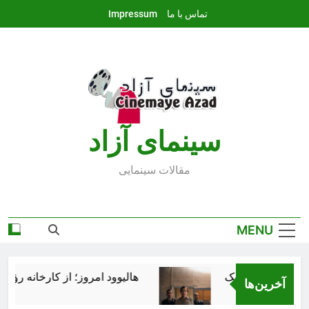
Ski
تماس با ما
Impressum
t
conten
سينماى آزاد
مقالات سينمايى
MENU
هالیوود امروز؛ از کارخانه رؤیاسا
آخرین‌ها