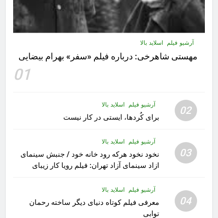
آرشیو فیلم
اسلاید بالا
مهستى شاهرخى:‌ درباره فيلم «سفر» بهرام بیضایی
01
آرشیو فیلم
اسلاید بالا
02
برای کُردها، ایستی در کار نیست
آرشیو فیلم
اسلاید بالا
03
نخود نخود هرکه رود خانه خود / جنبش سینمای
ازاد سینمای آزاد تهران: فیلم رویا کار زیبای
رشید داوری
آرشیو فیلم
اسلاید بالا
04
معرفی فیلم کوتاه دنیای دیگر ساخته رحمان
توابی