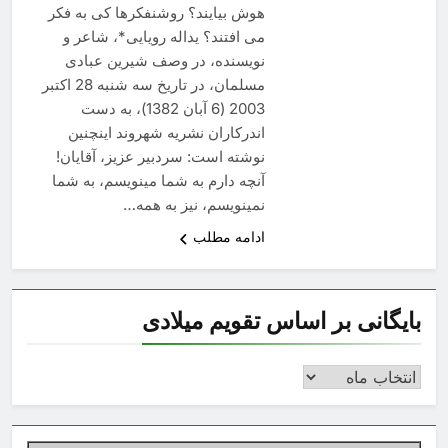
هوش بیایند؟ روشنفكرها كی به فكر
می افتند؟ یداله رویایی*، شاعر و
نویسنده، در وصف شیرین عبادی
مسلمان، در تاریخ سه شنبه 28 اکتبر
2003 (6 آبان 1382)، به دست
اندرکاران نشریه شهروند اینچنین
نوشته است: سردبیر عزیز، آقایان!
آنچه دارم به شما مینویسم، به شما
نمینویسم، نیز به همه…
ادامه مطلب
بایگانی بر اساس تقویم میلادی
بایگانی
بر
اساس
تقویم