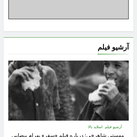
آرشیو فیلم
آرشیو فیلم
اسلاید بالا
مهستى شاهرخى:‌ درباره فيلم «سفر» بهرام بیضایی