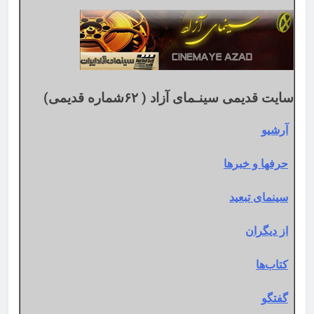
میلادی
سایت قدیمی سینـمای آزاد ( ۶۲شماره قدیمی)
آرشیو
حرفها و خبرها
سینمای تبعید
از دیگران
کتاب‌ها
گفتگو