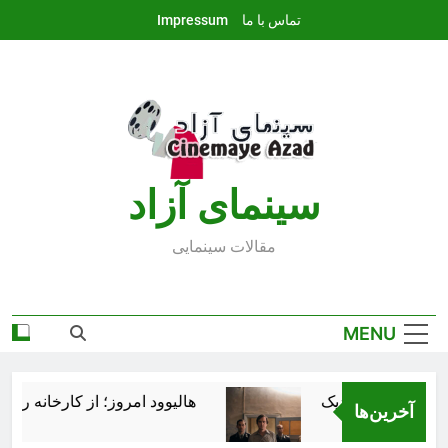
Ski
تماس با ما
Impressum
t
conten
سينماى آزاد
مقالات سينمايى
MENU
هالیوود امروز؛ از کارخانه رؤیاس
آخرین‌ها