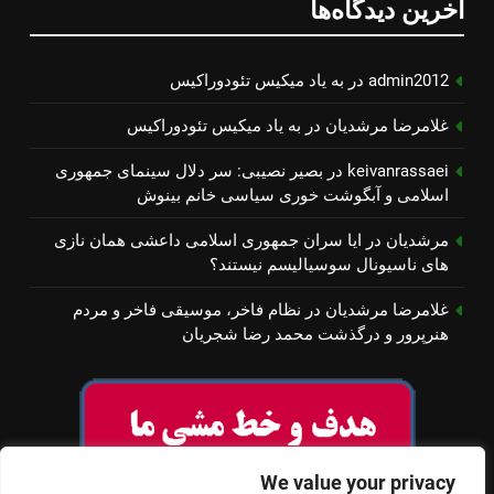
آخرین دیدگاه‌ها
admin2012
در
به یاد میكیس تئودوراكیس
غلامرضا مرشدیان
در
به یاد میكیس تئودوراكیس
keivanrassaei
در
بصیر نصیبی: سر دلال سینمای جمهوری
اسلامی و آبگوشت خوری سیاسی خانم بینوش
مرشدیان
در
ایا سران جمهوری اسلامی داعشی همان نازی
های ناسیونال سوسیالیسم نیستند؟
غلامرضا مرشدیان
در
نظام فاخر، موسیقی فاخر و مردم
هنرپرور و درگذشت محمد رضا شجریان
We value your privacy