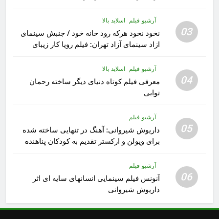
آرشیو فیلم
اسلاید بالا
03
نخود نخود هرکه رود خانه خود / جنبش سینمای
ازاد سینمای آزاد تهران: فیلم رویا کار زیبای
رشید داوری
آرشیو فیلم
اسلاید بالا
04
معرفی فیلم کوتاه دنیای دیگر ساخته رحمان
توابی
آرشیو فیلم
05
داریوش شیروانی: آهنگ در تنهایی ساخته شده
برای ویولن و ارکستر تقدیم به کودکان پناهنده
آرشیو فیلم
06
آنونس فیلم سینمایی انسانهای سایه ای اثر
داریوش شیروانی