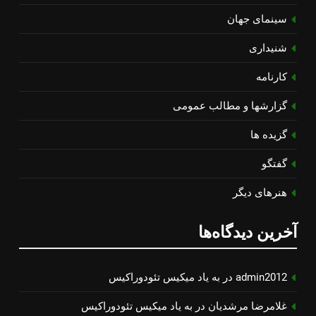
سینمای جهان
شنیداری
کارنامه
گزارشها و مطالب عمومی
گزیده ها
گفتگو
هنرهای دیگر
آخرین دیدگاه‌ها
admin2012
در
به یاد میكیس تئودوراكیس
غلامرضا مرشدیان
در
به یاد میكیس تئودوراكیس