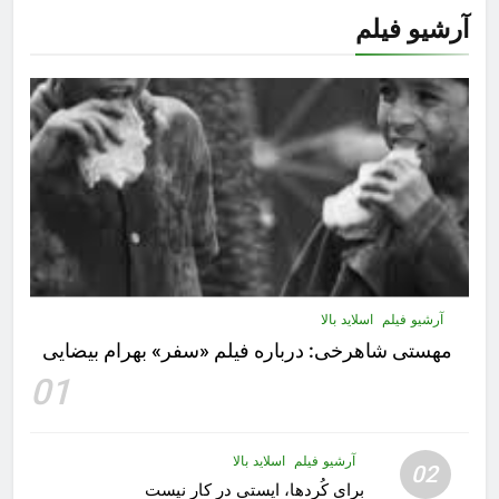
آرشیو فیلم
آرشیو فیلم
اسلاید بالا
مهستى شاهرخى:‌ درباره فيلم «سفر» بهرام بیضایی
01
آرشیو فیلم
اسلاید بالا
02
برای کُردها، ایستی در کار نیست