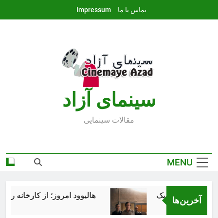
Ski
تماس با ما
Impressum
t
conten
سينماى آزاد
مقالات سينمايى
MENU
هالیوود امروز؛ از کارخانه رؤیاس
آخرین‌ها