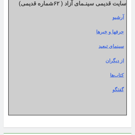
سایت قدیمی سینـمای آزاد ( ۶۲شماره قدیمی)
آرشیو
حرفها و خبرها
سینمای تبعید
از دیگران
کتاب‌ها
گفتگو