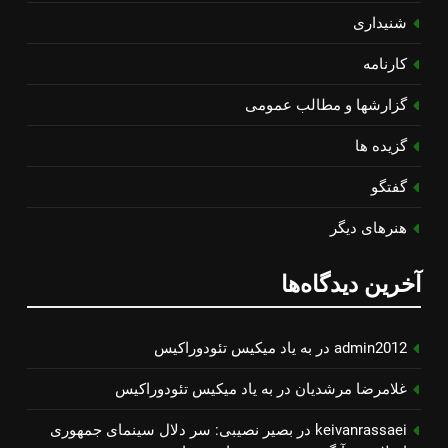
شنیداری
کارنامه
گزارشها و مطالب عمومی
گزیده ها
گفتگو
هنرهای دیگر
آخرین دیدگاه‌ها
admin2012
در
به یاد میكیس تئودوراكیس
غلامرضا مرشدیان
در
به یاد میكیس تئودوراكیس
keivanrassaei
در
بصیر نصیبی: سر دلال سینمای جمهوری