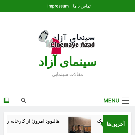
Ski
تماس با ما
Impressum
t
conten
سينماى آزاد
مقالات سينمايى
MENU
هالیوود امروز؛ از کارخانه رؤیاس
آخرین‌ها