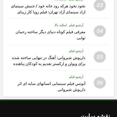
03
نخود نخود هرکه رود خانه خود / جنبش سینمای
ازاد سینمای آزاد تهران: فیلم رویا کار زیبای
رشید داوری
آرشیو فیلم
اسلاید بالا
04
معرفی فیلم کوتاه دنیای دیگر ساخته رحمان
توابی
آرشیو فیلم
05
داریوش شیروانی: آهنگ در تنهایی ساخته شده
برای ویولن و ارکستر تقدیم به کودکان پناهنده
آرشیو فیلم
06
آنونس فیلم سینمایی انسانهای سایه ای اثر
داریوش شیروانی
نقشه سایت