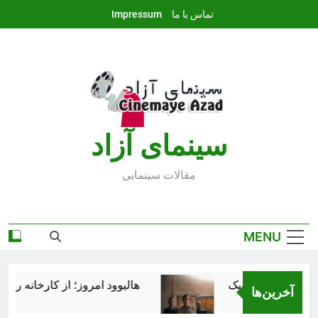
Ski
تماس با ما
Impressum
t
conten
سينماى آزاد
مقالات سينمايى
MENU
هالیوود امروز؛ از کارخانه رؤیاس
آخرین‌ها