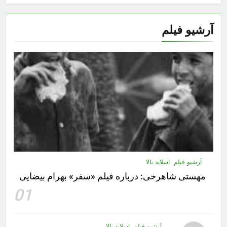
آرشیو فیلم
آرشیو فیلم
اسلاید بالا
مهستى شاهرخى:‌ درباره فيلم «سفر» بهرام بیضایی
01
آرشیو فیلم
اسلاید بالا