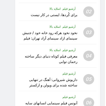
آرشیو فیلم
اسلاید بالا
02
برای کُردها، ایستی در کار نیست
آرشیو فیلم
اسلاید بالا
03
نخود نخود هرکه رود خانه خود / جنبش
سینمای ازاد سینمای آزاد تهران: فیلم
رویا کار زیبای رشید داوری
آرشیو فیلم
اسلاید بالا
04
معرفی فیلم کوتاه دنیای دیگر ساخته
رحمان توابی
آرشیو فیلم
05
داریوش شیروانی: آهنگ در تنهایی
ساخته شده برای ویولن و ارکستر
تقدیم به کودکان پناهنده
آرشیو فیلم
06
آنونس فیلم سینمایی انسانهای سایه