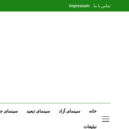
Ski
تماس با ما
Impressum
t
conten
خانه
سینمای آزاد
سینمای تبعید
سینمای جه
تبلیغات