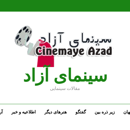
سينماى آزاد
مقالات سينمايى
ان
زیر ذره بین
گفتگو
هنرهای دیگر
اطلاعیه و خبر
آر