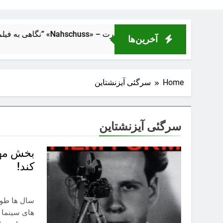
 از فاصلهٔ نزدیک” «Nahschuss» – تراژدی انسانی در دل ماشین قدرت
آخرین‌ها
Home
سرگئی آیزنشتاین
سرگئی آیزنشتاین
بخش مهم
کند!
سال ها طول
های سینما ه