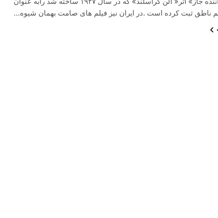
سینما« خواننده جاز» اثر« آلن کراسلند» که در سال ۱۹۲۷ ساخته شد رابه عنوان
م ناطق ثبت کرده است .در ایران نیز فیلم های صامت بهمان شیوه…