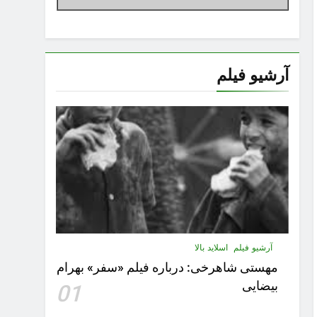
آرشیو فیلم
آرشیو فیلم
اسلاید بالا
مهستى شاهرخى:‌ درباره فيلم «سفر» بهرام
بیضایی
01