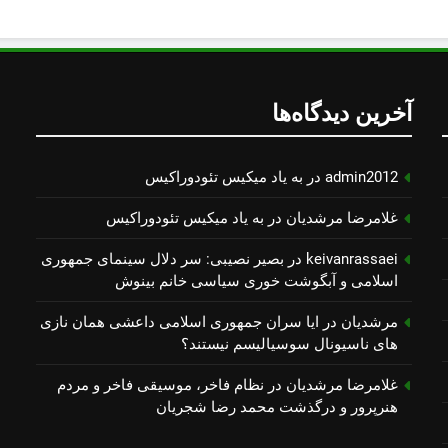
آخرین دیدگاه‌ها
admin2012
در
به یاد میكیس تئودوراكیس
غلامرضا مرشدیان
در
به یاد میكیس تئودوراكیس
keivanrassaei
در
بصیر نصیبی: سر دلال سینمای جمهوری
اسلامی و آبگوشت خوری سیاسی خانم بینوش
مرشدیان
در
ایا سران جمهوری اسلامی داعشی همان نازی
های ناسیونال سوسیالیسم نیستند؟
غلامرضا مرشدیان
در
نظام فاخر، موسیقی فاخر و مردم
هنرپرور و درگذشت محمد رضا شجریان