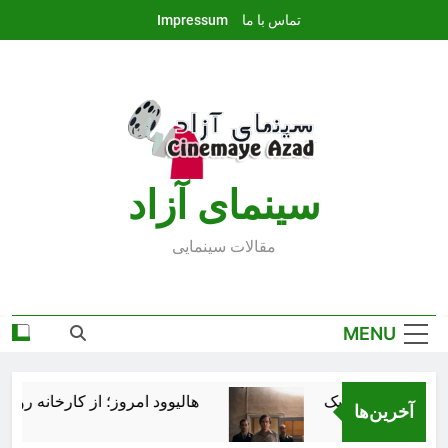
Ski
تماس با ما
Impressum
t
conten
سينماى آزاد
مقالات سينمايى
MENU
هالیوود امروز؛ از کارخانه رؤیاس
آخرین‌ها