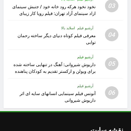
03
نخود نخود هرکه رود خانه خود / جنبش سینمای
ازاد سینمای آزاد تهران: فیلم رویا کار زیبای
رشید داوری
آرشیو فیلم
اسلاید بالا
04
معرفی فیلم کوتاه دنیای دیگر ساخته رحمان
توابی
آرشیو فیلم
05
داریوش شیروانی: آهنگ در تنهایی ساخته شده
برای ویولن و ارکستر تقدیم به کودکان پناهنده
آرشیو فیلم
06
آنونس فیلم سینمایی انسانهای سایه ای اثر
داریوش شیروانی
نقشه سایت