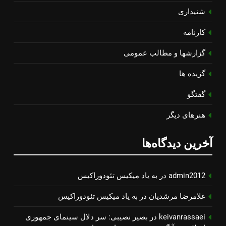
شنیداری
کارنامه
گزارشها و مطالب عمومی
گزیده ها
گفتگو
هنرهای دیگر
آخرین دیدگاه‌ها
admin2012
در
به یاد میكیس تئودوراكیس
غلامرضا مرشدیان
در
به یاد میكیس تئودوراكیس
keivanrassaei
در
بصیر نصیبی: سر دلال سینمای جمهوری