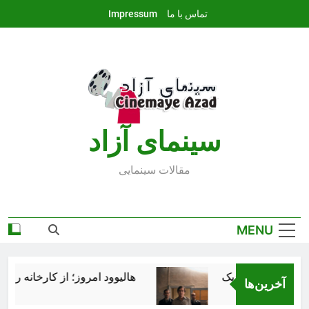
Ski
تماس با ما
Impressum
t
conten
سينماى آزاد
مقالات سينمايى
MENU
هالیوود امروز؛ از کارخانه رؤیاس
آخرین‌ها