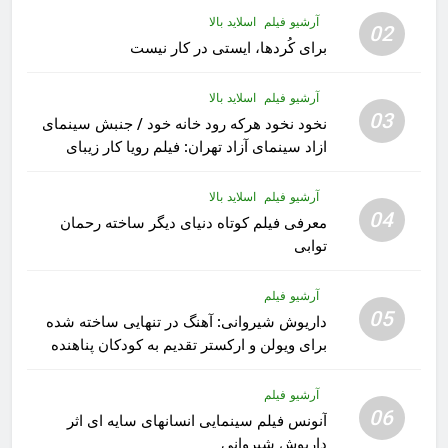
آرشیو فیلم
اسلاید بالا
02
برای کُردها، ایستی در کار نیست
آرشیو فیلم
اسلاید بالا
03
نخود نخود هرکه رود خانه خود / جنبش سینمای
ازاد سینمای آزاد تهران: فیلم رویا کار زیبای
رشید داوری
آرشیو فیلم
اسلاید بالا
04
معرفی فیلم کوتاه دنیای دیگر ساخته رحمان
توابی
آرشیو فیلم
05
داریوش شیروانی: آهنگ در تنهایی ساخته شده
برای ویولن و ارکستر تقدیم به کودکان پناهنده
آرشیو فیلم
06
آنونس فیلم سینمایی انسانهای سایه ای اثر
داریوش شیروانی