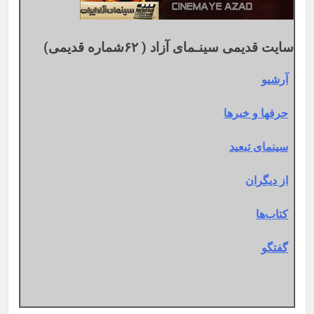
سایت قدیمی سینـمای آزاد ( ۶۲شماره قدیمی)
آرشیو
حرفها و خبرها
سینمای تبعید
از دیگران
کتاب‌ها
گفتگو