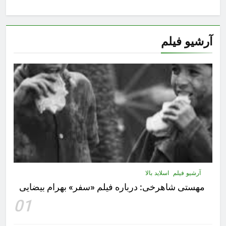
آرشیو فیلم
آرشیو فیلم
اسلاید بالا
مهستى شاهرخى:‌ درباره فيلم «سفر» بهرام بیضایی
01