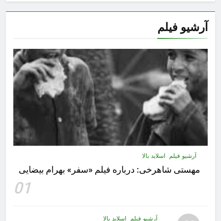
آرشیو فیلم
آرشیو فیلم
اسلاید بالا
مهستى شاهرخى:‌ درباره فيلم «سفر» بهرام بیضایی
01
آرشیو فیلم
اسلاید بالا