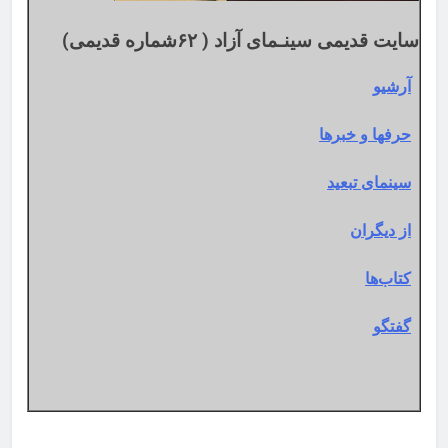
سایت قدیمی سینـمای آزاد ( ۶۲شماره قدیمی)
آرشیو
حرفها و خبرها
سینمای تبعید
از دیگران
کتاب‌ها
گفتگو