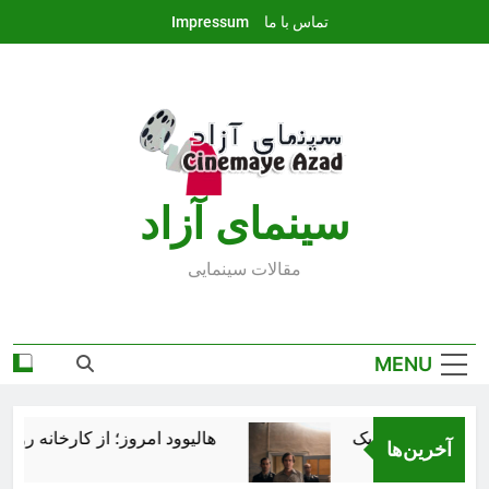
Ski
تماس با ما
Impressum
t
conten
سينماى آزاد
مقالات سينمايى
MENU
هالیوود امروز؛ از کارخانه رؤیاس
آخرین‌ها