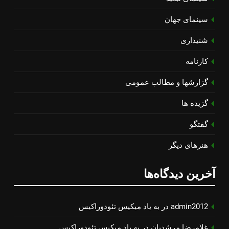
سینمای جهان
شنیداری
کارنامه
گزارشها و مطالب عمومی
گزیده ها
گفتگو
هنرهای دیگر
آخرین دیدگاه‌ها
admin2012
در
به یاد میكیس تئودوراكیس
غلامرضا مرشدیان
در
به یاد میكیس تئودوراكیس