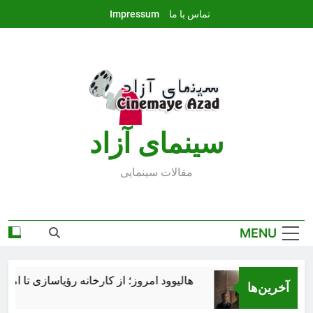
Ski
تماس با ما
Impressum
t
conten
سينماى آزاد
مقالات سينمايى
MENU
هالیوود امروز؛ از کارخانه رؤیاسازی تا امپراتوری ر
آخرین‌ها