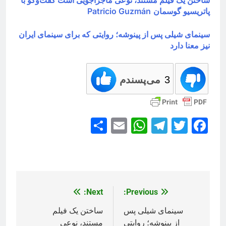
پاتریسیو گوسمان
Patricio Guzmán
سینمای شیلی پس از پینوشه؛ روایتی که برای سینمای ایران
نیز معنا دارد
3
می‌پسندم
Share
WhatsApp
Email
Telegram
Facebook
Twitter
Next:
Previous:
راهبری
نوشته
سینمای شیلی پس
ساختن یک فیلم
از پینوشه؛ روایتی
مستند، نوعی