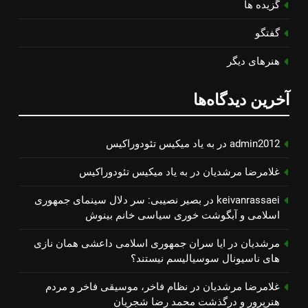
گزیده ها
گفتگو
هنرهای دیگر
آخرین دیدگاه‌ها
admin2012
در
به یاد میكیس تئودوراكیس
غلامرضا مرشدیان
در
به یاد میكیس تئودوراكیس
keivanrassaei
در
بصیر نصیبی: سر دلال سینمای جمهوری
اسلامی و آبگوشت خوری سیاسی خانم بینوش
مرشدیان
در
ایا سران جمهوری اسلامی داعشی همان نازی
های ناسیونال سوسیالیسم نیستند؟
غلامرضا مرشدیان
در
نظام فاخر، موسیقی فاخر و مردم
هنرپرور و درگذشت محمد رضا شجریان