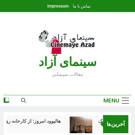
Ski
تماس با ما
Impressum
t
conten
سينماى آزاد
مقالات سينمايى
MENU
هالیوود امروز؛ از کارخانه رؤیاسا
آخرین‌ها