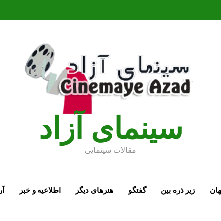
سينماى آزاد
مقالات سينمايى
ان
زیر ذره بین
گفتگو
هنرهای دیگر
اطلاعیه و خبر
آر