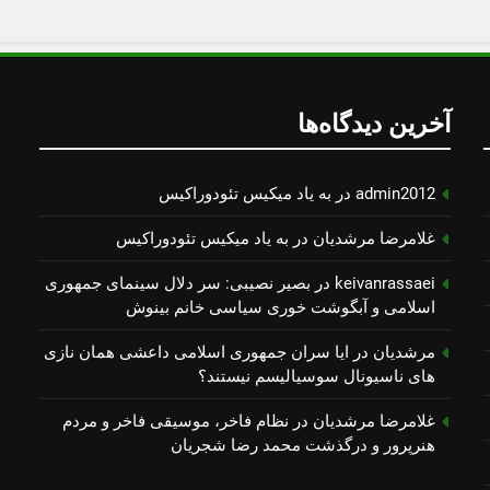
آخرین دیدگاه‌ها
admin2012
در
به یاد میكیس تئودوراكیس
غلامرضا مرشدیان
در
به یاد میكیس تئودوراكیس
keivanrassaei
در
بصیر نصیبی: سر دلال سینمای جمهوری
اسلامی و آبگوشت خوری سیاسی خانم بینوش
مرشدیان
در
ایا سران جمهوری اسلامی داعشی همان نازی
های ناسیونال سوسیالیسم نیستند؟
غلامرضا مرشدیان
در
نظام فاخر، موسیقی فاخر و مردم
هنرپرور و درگذشت محمد رضا شجریان