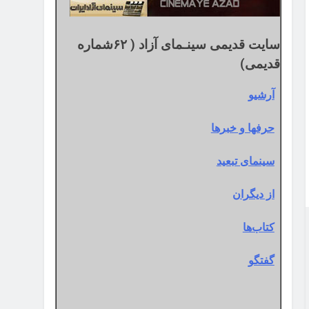
سایت قدیمی سینـمای آزاد ( ۶۲شماره
قدیمی)
آرشیو
حرفها و خبرها
سینمای تبعید
از دیگران
کتاب‌ها
گفتگو