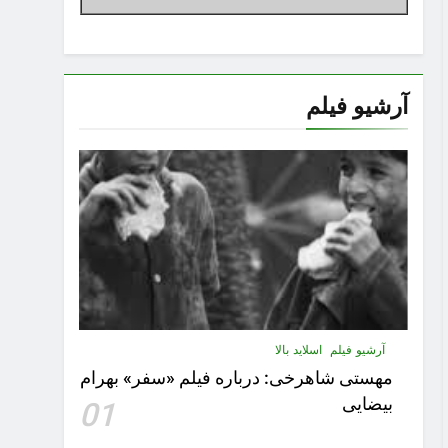
آرشیو فیلم
آرشیو فیلم
اسلاید بالا
مهستى شاهرخى:‌ درباره فيلم «سفر» بهرام
بیضایی
01