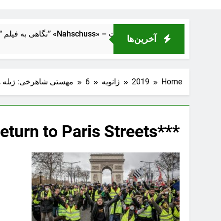
اصلهٔ نزدیک” «Nahschuss» – تراژدی انسانی در دل ماشین قدرت
آخرین‌ها
Home
2019
ژانویه
6
مهستی شاهرخی: ژیله های
***BESTPIX*** ‘Yellow Vests’ Return to Paris Streets