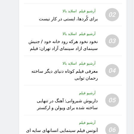
آرشیو فیلم
اسلاید بالا
02
برای کُردها، ایستی در کار نیست
آرشیو فیلم
اسلاید بالا
03
نخود نخود هرکه رود خانه خود / جنبش
سینمای ازاد سینمای آزاد تهران: فیلم
رویا کار زیبای رشید داوری
آرشیو فیلم
اسلاید بالا
04
معرفی فیلم کوتاه دنیای دیگر ساخته
رحمان توابی
آرشیو فیلم
05
داریوش شیروانی: آهنگ در تنهایی
ساخته شده برای ویولن و ارکستر
تقدیم به کودکان پناهنده
آرشیو فیلم
06
آنونس فیلم سینمایی انسانهای سایه ای