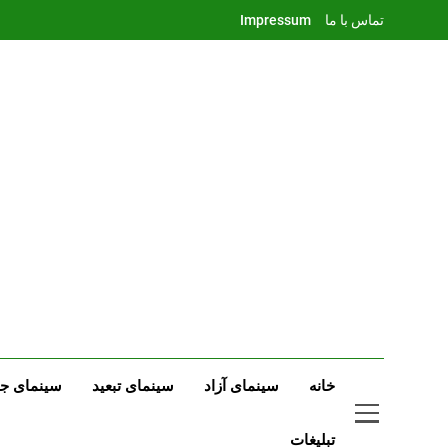
Ski
تماس با ما
Impressum
t
conten
خانه
سینمای آزاد
سینمای تبعید
سینمای جه
تبلیغات