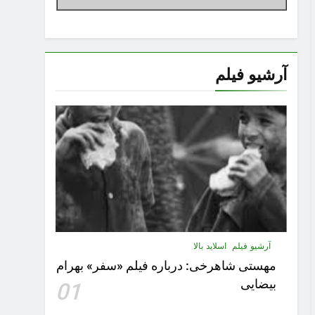
آرشیو فیلم
آرشیو فیلم
اسلاید بالا
مهستى شاهرخى:‌ درباره فيلم «سفر» بهرام
بیضایی
01