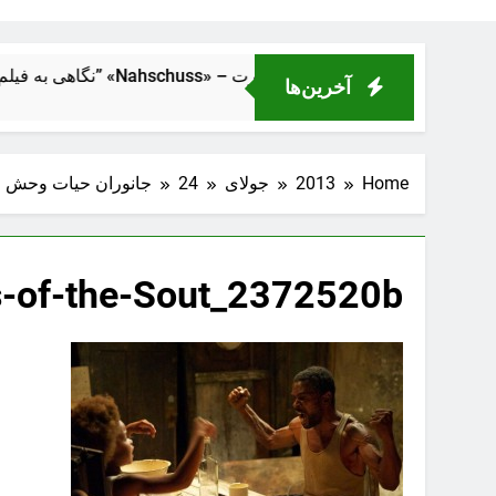
از فاصلهٔ نزدیک” «Nahschuss» – تراژدی انسانی در دل ماشین قدرت
آخرین‌ها
Home
2013
جولای
24
جانوران حیات وحش جنوب (e Southern Wild
s-of-the-Sout_2372520b