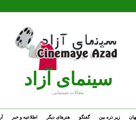
سينماى آزاد
مقالات سينمايى
ان
زیر ذره بین
گفتگو
هنرهای دیگر
اطلاعیه و خبر
آر