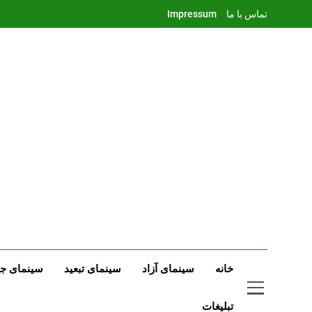
Ski
تماس با ما
Impressum
t
conten
خانه
سینمای آزاد
سینمای تبعید
سینمای جه
تبلیغات