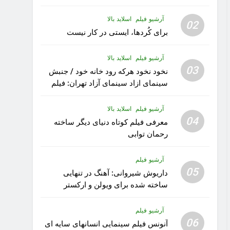
آرشیو فیلم
اسلاید بالا
02
برای کُردها، ایستی در کار نیست
آرشیو فیلم
اسلاید بالا
03
نخود نخود هرکه رود خانه خود / جنبش
سینمای ازاد سینمای آزاد تهران: فیلم
رویا کار زیبای رشید داوری
آرشیو فیلم
اسلاید بالا
04
معرفی فیلم کوتاه دنیای دیگر ساخته
رحمان توابی
آرشیو فیلم
05
داریوش شیروانی: آهنگ در تنهایی
ساخته شده برای ویولن و ارکستر
تقدیم به کودکان پناهنده
آرشیو فیلم
06
آنونس فیلم سینمایی انسانهای سایه ای