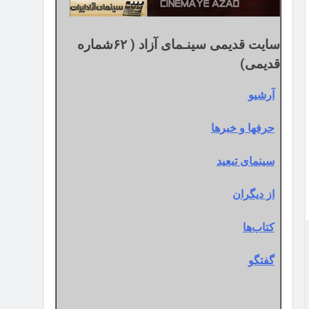
سایت قدیمی سینـمای آزاد ( ۶۲شماره
قدیمی)
آرشیو
حرفها و خبرها
سینمای تبعید
از دیگران
کتاب‌ها
گفتگو