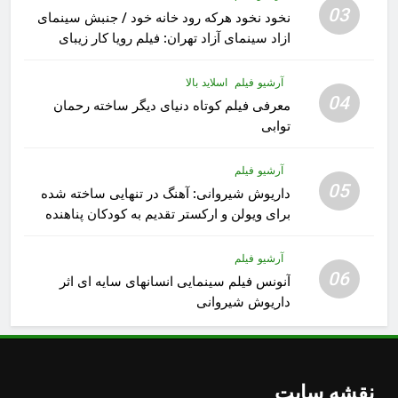
03
نخود نخود هرکه رود خانه خود / جنبش سینمای
ازاد سینمای آزاد تهران: فیلم رویا کار زیبای
رشید داوری
آرشیو فیلم
اسلاید بالا
04
معرفی فیلم کوتاه دنیای دیگر ساخته رحمان
توابی
آرشیو فیلم
05
داریوش شیروانی: آهنگ در تنهایی ساخته شده
برای ویولن و ارکستر تقدیم به کودکان پناهنده
آرشیو فیلم
06
آنونس فیلم سینمایی انسانهای سایه ای اثر
داریوش شیروانی
نقشه سایت