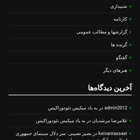
شنیداری
کارنامه
گزارشها و مطالب عمومی
گزیده ها
گفتگو
هنرهای دیگر
آخرین دیدگاه‌ها
admin2012
در
به یاد میكیس تئودوراكیس
غلامرضا مرشدیان
در
به یاد میكیس تئودوراكیس
keivanrassaei
در
بصیر نصیبی: سر دلال سینمای جمهوری