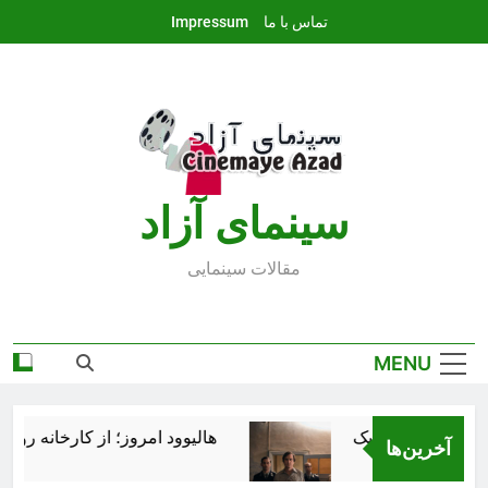
Ski
تماس با ما
Impressum
t
conten
سينماى آزاد
مقالات سينمايى
MENU
هالیوود امروز؛ از کارخانه رؤیاس
آخرین‌ها