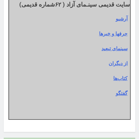
سایت قدیمی سینـمای آزاد ( ۶۲شماره قدیمی)
آرشیو
حرفها و خبرها
سینمای تبعید
از دیگران
کتاب‌ها
گفتگو