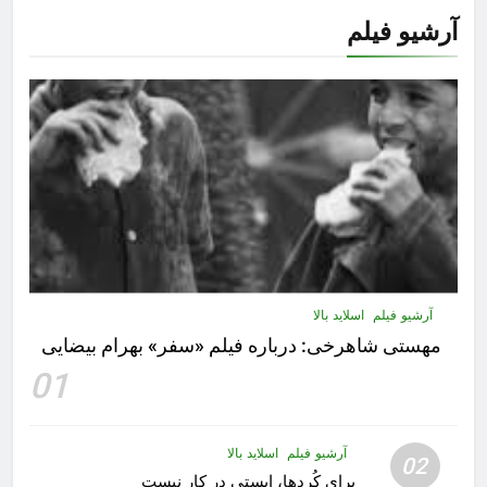
آرشیو فیلم
آرشیو فیلم
اسلاید بالا
مهستى شاهرخى:‌ درباره فيلم «سفر» بهرام بیضایی
01
آرشیو فیلم
اسلاید بالا
02
برای کُردها، ایستی در کار نیست