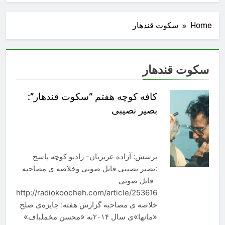
Home
سکوت قندهار
سکوت قندهار
کافه‌ کوچه هفتم “سکوت قندهار”:
بصیر نصیبی
پرسش: آزاده عزیزیان- رادیو کوچه پاسخ
:بصیر نصیبی فایل صوتی وخلاصه ی مصاحبه
فایل صوتی
http://radiokoocheh.com/article/253616
خلاصه ی مصاحبه گزارش هفته: جایزه‌ی صلح
«مانها»ی سال ٢٠١۴به «محسن مخملباف»