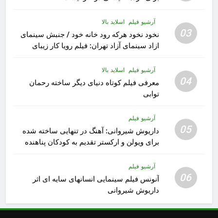
آرشیو فیلم
اسلاید بالا
03
نخود نخود هرکه رود خانه خود / جنبش سینمای
ازاد سینمای آزاد تهران: فیلم رویا کار زیبای
رشید داوری
آرشیو فیلم
اسلاید بالا
04
معرفی فیلم کوتاه دنیای دیگر ساخته رحمان
توابی
آرشیو فیلم
05
داریوش شیروانی: آهنگ در تنهایی ساخته شده
برای ویولن و ارکستر تقدیم به کودکان پناهنده
آرشیو فیلم
06
آنونس فیلم سینمایی انسانهای سایه ای اثر
داریوش شیروانی