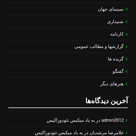
سینمای جهان
شنیداری
کارنامه
گزارشها و مطالب عمومی
گزیده ها
گفتگو
هنرهای دیگر
آخرین دیدگاه‌ها
admin2012
در
به یاد میكیس تئودوراكیس
غلامرضا مرشدیان
در
به یاد میكیس تئودوراكیس