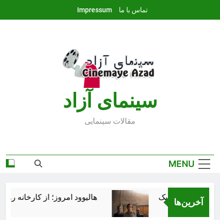
Ski
تماس با ما
Impressum
t
conten
سينماى آزاد
مقالات سينمايى
MENU
هالیوود امروز؛ از کارخانه رؤیاس
آخرین‌ها