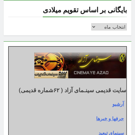
بایگانی بر اساس تقویم میلادی
بایگانی
بر
اساس
تقویم
میلادی
سایت قدیمی سینـمای آزاد ( ۶۲شماره قدیمی)
آرشیو
حرفها و خبرها
سینمای تبعید