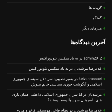
گزیده ها
گفتگو
هنرهای دیگر
آخرین دیدگاه‌ها
admin2012
در
به یاد میكیس تئودوراكیس
غلامرضا مرشدیان
در
به یاد میكیس تئودوراكیس
keivanrassaei
در
بصیر نصیبی: سر دلال سینمای جمهوری
اسلامی و آبگوشت خوری سیاسی خانم بینوش
مرشدیان
در
ایا سران جمهوری اسلامی داعشی همان نازی
های ناسیونال سوسیالیسم نیستند؟
غلامرضا مرشدیان
در
نظام فاخر، موسیقی فاخر و مردم