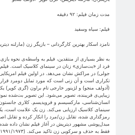
مدت زمان فیلم: ٩٢ دقیقه
فیلم: سیاه وسفید
نامزد اسکار بهترین کارگردانی – بازیگر زن (مارلنه دیتر
به نظر بسیاری از منتقدین، فیلم به واسطه‌ی نحوه بازی 
فرد از «بت‌سازی» زنان در سینمای کلاسیک است. فیلم م
جولی) در مراکش نشان می‌دهد. در اولین فیلم امریکایی 
تکراری است و آن زنی است که مورد تمایل دومرد قرار می‌گ
(آدولف منجو) و لژینور خارجی تام براون (گری کوپر) یک
زیبایی‌ی فریبنده، تصویر می‌شود. این تصویر بت‌شده نم
انسان‌شناسی، مارکسیسم و فرویدیسم. کلاری جانستون ت
سینمای کلاسیک ارزیابی می‌کند. زن یک علامت است، یک
رمزگذاری شده، تقابل زن/مرد را انکار کرده و تقابل اص
مبدل‌پوشی مشهور دیتریش در آغاز فیلم نشان داده شد
فقط به حذف و سرکوبی زن تاکید می‌کند. (١٩٩١/١٩٧٣ ص: ٢٦).