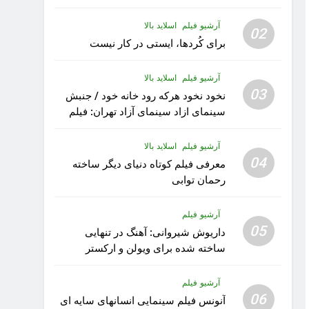
آرشیو فیلم
اسلاید بالا
02
برای کُردها، ایستی در کار نیست
آرشیو فیلم
اسلاید بالا
03
نخود نخود هرکه رود خانه خود / جنبش
سینمای ازاد سینمای آزاد تهران: فیلم
رویا کار زیبای رشید داوری
آرشیو فیلم
اسلاید بالا
04
معرفی فیلم کوتاه دنیای دیگر ساخته
رحمان توابی
آرشیو فیلم
05
داریوش شیروانی: آهنگ در تنهایی
ساخته شده برای ویولن و ارکستر
تقدیم به کودکان پناهنده
آرشیو فیلم
06
آنونس فیلم سینمایی انسانهای سایه ای