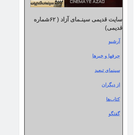
سایت قدیمی سینـمای آزاد ( ۶۲شماره
قدیمی)
آرشیو
حرفها و خبرها
سینمای تبعید
از دیگران
کتاب‌ها
گفتگو