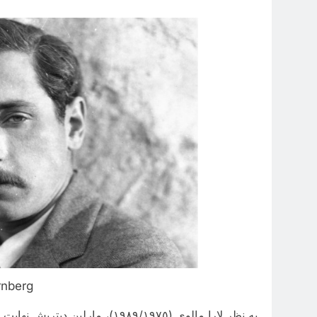
rnberg
به نظر لارا مالوی (١٩٨٩/١٩٧٥)،