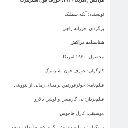
نویسنده: آنکه سملیک
برگردان: فرزانه راجی
شناسنامه مراکش
محصول: ١٩٣٠ امریکا
کارگران: جوزف فون اشترنبرگ
فیلم‌نامه: جولزفورتمن برمبنای رمانی از بنووینی
فیلم‌بردار: لی گارمیس و لوشن بالارو
موسیقی: کارل هاجوس
بازیگران: مارلنه دیتریش، گری کوپر- آدولف منجو