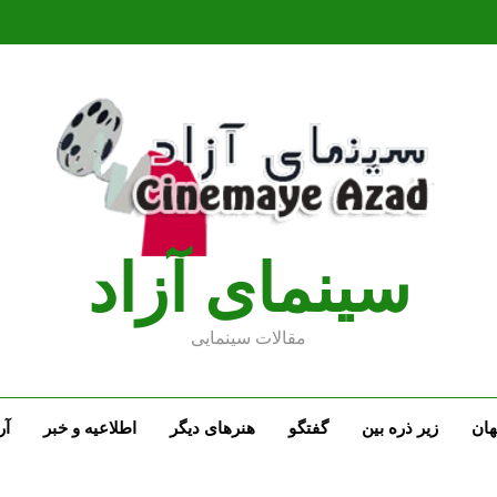
سينماى آزاد
مقالات سينمايى
ان
زیر ذره بین
گفتگو
هنرهای دیگر
اطلاعیه و خبر
آر