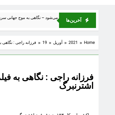
ه ژانر تبدیل می‌شود – نگاهی به موج جهانی سریال‌های خيانت در خانواده
آخرین‌ها
Home
2021
آوریل
19
فرزانه راجی : نگاهی
فرزانه راجی : نگاهی به ف
اشترنبرگ
مراکش , امریکا ١٩٣٠، جوزف فون اشترنبرگ