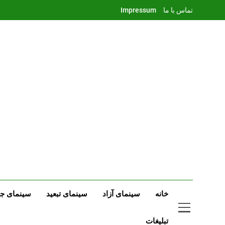
Ski
تماس با ما
Impressum
t
conten
خانه
سینمای آزاد
سینمای تبعید
سینمای جه
تبلیغات