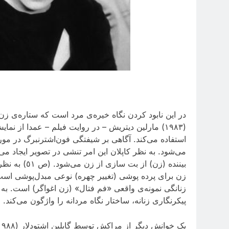
در این نابود کردن نگاه خیره‌ی مرد است که ستاره‌ی زن م
(١٩٨٣) مارلین دیتریش – در روایت فیلم – عمدا از
استفاده می‌کند. آگاهی بر شیفتگی فون‌اشترنبرگ در مو
می‌شود. به نظر کاپلان این امر تنشی در تصویر ایجاد می
بیننده (زن) از بت سازی از زن می‌شود. (ص ٥١) به نظر مری آن دون
زن برای پرده پوشی (تغییر چهره) نوعی مبدل‌پوشی است: ا
زنانگی نمونه‌ی واقعی «فم فتال» (زن اغواگر) است. به
پیکرنگاری زنانه، ساختار نگاه مردانه را واژگون می‌کند.
یک خوانش دیگر از مراکش توسط گایلین اشتودلار