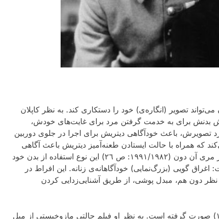
ی‌تواند تصویر (انگاره‌ی) خود را دستکاری کند. به نظر کاپلان
 نمایش بدنش برای به خدمت گرفتن مرد برای غایت‌های خودش،
رد تصویرش، باعث خودآگاهی دیتریش برای اجرا در جلوی دوربین
‌کند که همراه با حالت ایستادن طعنه‌آمیز دیتریش باعث آگاهی
(١٩٩١/١٩٨٢: ص ٢٦) این نوع استفاده از بدن خود
غراق گویی (بزرگ‌نمایی) خودآگاهانه‌ی زنانه. این افراط در
 نظر دون هم، مبدل پوشی، از طریق آشنایی‌زدایی کردن
(١٩٨٨) صورت گرفته است. به نظر او فیلم حالتی مازوخیستی از میل