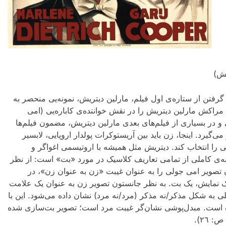
یش)
گرفتن از ستاره‌ی اول فیلم، مارلین دیتریش، نمونه‌یی منحصر به
راکش مارلین دیتریش را در نقش خواننده‌ی کاباره‌یی (امی
و در بسیاری از فیلم‌های بعدی مارلین دیتریش، مضمون فیلم‌ها
یرد. اینجا، زن باید بین آریستوکرات پولدار اروپایی، لابسیر
ی را انتخاب کند. دیتریش مثل همیشه با اروتیسمی اغواگر و
ونه‌ی کاملی از تمامی تعاریف کلاسیک در مورد «بت» است: از نظر
صویر امی جولی را به عنوان غیبت «زن به عنوان زن»، در
 نمایش، یک بت. به نظر جانستون تصویر زن به عنوان یک علامت
لی به شکل مذکر/نه مذکر (مرد/نه مرد) نشان داده می‌شود. این با
ه است. مبدل‌پوشی نشان‌گر غیبت مرد است؛ تصویر بت‌سازی شده