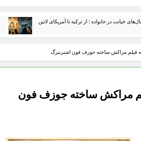
 ؛ از ترکیه تا آمریکای لاتین
هنرمندان بهايی ایران؛ نگاهی به سهم جامعه بهائی در فرهنگ و هنر ایران و رنج و جناياتى که بر
 به فیلم مراکش ساخته جوزف فون اشترنبرگ
یلم مراکش ساخته جوزف فون