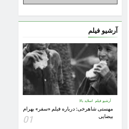
آرشیو فیلم
آرشیو فیلم
اسلاید بالا
مهستى شاهرخى:‌ درباره فيلم «سفر» بهرام
بیضایی
01