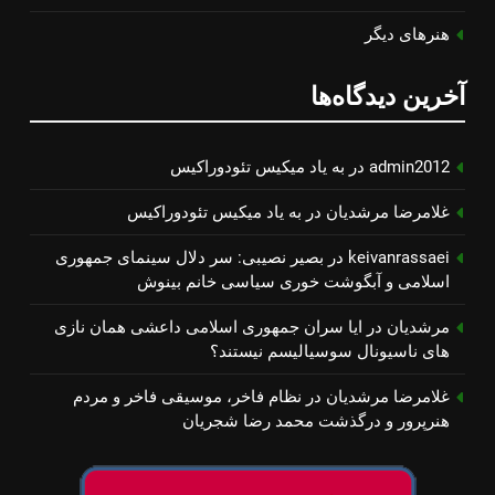
هنرهای دیگر
آخرین دیدگاه‌ها
admin2012
در
به یاد میكیس تئودوراكیس
غلامرضا مرشدیان
در
به یاد میكیس تئودوراكیس
keivanrassaei
در
بصیر نصیبی: سر دلال سینمای جمهوری
اسلامی و آبگوشت خوری سیاسی خانم بینوش
مرشدیان
در
ایا سران جمهوری اسلامی داعشی همان نازی
های ناسیونال سوسیالیسم نیستند؟
غلامرضا مرشدیان
در
نظام فاخر، موسیقی فاخر و مردم
هنرپرور و درگذشت محمد رضا شجریان