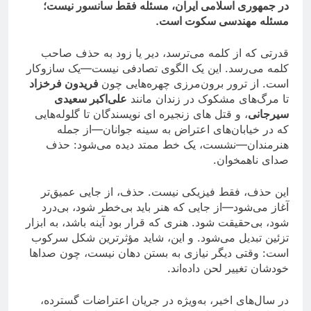
در جمهوری اسلامی ایران، مسئله فقط سانسور نیست؛
مسئله مهندسی سکوت است.
قدرتی که از کلمه می‌ترسد، دیر یا زود به حذف صاحب
کلمه می‌رسد. این یک الگوی تصادفی نیست—یک سازوکار
است. از ترور برون‌مرزی چهره‌هایی چون
فریدون فرخزاد
تا مرگ‌های مشکوک در زندان مانند
علی‌اکبر سعیدی
سیرجانی
، و قتل هاى زنجيره اى نويسندگان تا گلوله‌هایی
که در خیابان‌های اعتراض به سینه جوانان—از جمله
هنرمندان—نشست، یک خط ممتد دیده می‌شود: حذف
صدای ناهمخوان.
این حذف، فقط فیزیکی نیست. حذف، از جایی عمیق‌تر
آغاز می‌شود—از جایی که هنر باید بی‌خطر شود، بی‌درد
شود، بی‌حقیقت شود. هنری که قرار بود آینه باشد، به ابزار
تزئین تبدیل می‌شود. و این، شاید مؤثرترین شکل سرکوب
است: وقتی دیگر نیازی به بستن دهان نیست، چون صداها
خودشان تغییر لحن داده‌اند.
در سال‌های اخیر، به‌ویژه در جریان اعتراضات گسترده،