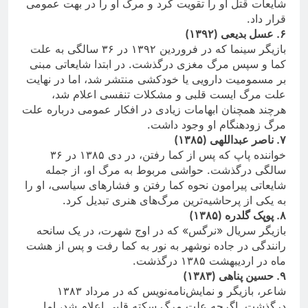
شایعات قتل او را تقویت کرد و مرگ او را در بهت عمومی
قرار داد.
۶.
عسل بدیعی (۱۳۹۲)
بازیگر سینما که در فروردین ۱۳۹۲ در ۳۶ سالگی به علت
کما و سپس مرگ مغزی درگذشت. در ابتدا شایعاتی مبنی
بر مسمومیت دارویی یا خودکشی منتشر شد، اما در نهایت
علت مرگ ایست قلبی و مشکلات تنفسی اعلام شد،
هرچند همچنان ابهامات زیادی در افکار عمومی درباره علت
مرگ زودهنگام او وجود داشت.
۷.
ناصر عبداللهی (۱۳۸۵)
خواننده پاپ که پس از کما رفتن، در دی ۱۳۸۵ در ۳۶
سالگی درگذشت. حواشی مربوط به مرگ او، از جمله
شایعاتی پیرامون نحوه کما رفتن و فشارهای سیاسی، او را
به یکی از پرحاشیه‌ترین مرگ‌های هنری تبدیل کرد.
۸.
پوپک گلدره (۱۳۸۵)
بازیگر سریال «نرگس» که در اوج شهرت، در یک سانحه
رانندگی در جاده نوشهر به نور به کما رفت و پس از هشت
ماه در اردیبهشت ۱۳۸۵ درگذشت.
۹.
حسین پناهی (۱۳۸۳)
شاعر، بازیگر و نمایش‌نامه‌نویس که در مرداد ۱۳۸۳
درگذشت. اگرچه علت مرگ سکته قلبی اعلام شد، اما