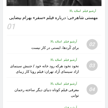
آرشیو فیلم
اسلاید بالا
مهستى شاهرخى:‌ درباره فيلم «سفر» بهرام بیضایی
01
آرشیو فیلم
اسلاید بالا
02
برای کُردها، ایستی در کار نیست
آرشیو فیلم
اسلاید بالا
03
نخود نخود هرکه رود خانه خود / جنبش سینمای
ازاد سینمای آزاد تهران: فیلم رویا کار زیبای
رشید داوری
آرشیو فیلم
اسلاید بالا
04
معرفی فیلم کوتاه دنیای دیگر ساخته رحمان
توابی
آرشیو فیلم