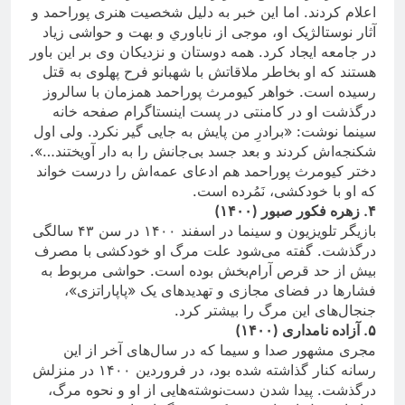
اعلام کردند. اما این خبر به دلیل شخصیت هنری پوراحمد و
آثار نوستالژیک او، موجی از ناباوري و بهت و حواشی زیاد
در جامعه ایجاد کرد. همه دوستان و نزديکان وى بر اين باور
هستند که او بخاطر ملاقاتش با شهبانو فرح‌ پهلوى به قتل
رسيده است. خواهر کیومرث پوراحمد همزمان با سالروز
درگذشت او در کامنتی در پست اینستاگرام صفحه خانه
سینما نوشت: «برادرِ من پایش به جایی گیر نکرد. ولی اول
شکنجه‌اش کردند و بعد جسد بی‌جانش را به دار آویختند…».
دختر کیومرث پوراحمد هم ادعای عمه‌اش را درست خواند
که او با خودکشی، نَمُرده است.
۴.
زهره فکور صبور (۱۴۰۰)
بازیگر تلویزیون و سینما در اسفند ۱۴۰۰ در سن ۴۳ سالگی
درگذشت. گفته می‌شود علت مرگ او خودکشی با مصرف
بیش از حد قرص آرام‌بخش بوده است. حواشی مربوط به
فشارها در فضای مجازی و تهدیدهای یک «پاپاراتزی»،
جنجال‌های این مرگ را بیشتر کرد.
۵.
آزاده نامداری (۱۴۰۰)
مجری مشهور صدا و سیما که در سال‌های آخر از این
رسانه کنار گذاشته شده بود، در فروردین ۱۴۰۰ در منزلش
درگذشت. پیدا شدن دست‌نوشته‌هایی از او و نحوه مرگ،