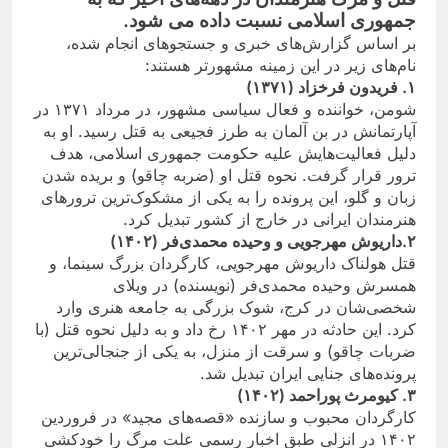
جمهورى اسلامى نسبت داده مى شود.
بر اساس گزارش‌های خبری و جستجوهای انجام شده،
نام‌های زیر در این زمینه مشهورتر هستند:
۱.
فریدون فرخزاد (۱۳۷۱)
شومن، خواننده و فعال سیاسی مشهور، در مرداد ۱۳۷۱ در
آپارتمانش در بن آلمان به طرز فجیعی به قتل رسید. او به
دلیل فعالیت‌هایش علیه حکومت جمهوری اسلامی، هدف
ترور قرار گرفت. نحوه قتل او (ضربه چاقو) و بریده شدن
زبان و گلو، این پرونده را به یکی از مشکوک‌ترین ترورهای
هنرمندان ایرانی در خارج از کشور تبدیل کرد.
۲.
داریوش مهرجویی و وحیده محمدی‌فر (۱۴۰۲)
قتل هولناک داریوش مهرجویی، کارگردان بزرگ سینما، و
همسرش وحیده محمدی‌فر (نویسنده) در ویلای
شخصی‌شان در کرج، شوک بزرگی به جامعه هنری وارد
کرد. این حادثه در مهر ۱۴۰۲ رخ داد و به دلیل نحوه قتل (با
ضربات چاقو) و سرقت از منزل، به یکی از جنجالی‌ترین
پرونده‌های جنایی ایران تبدیل شد.
۳.
کیومرث پوراحمد (۱۴۰۲)
کارگردان محبوب و سازنده «قصه‌های مجید» در فروردین
۱۴۰۲ در انزلی طبق اخبار رسمی علت مرگ را خودکشی