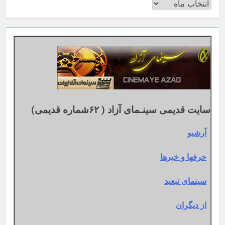
بایگانی
بر
اساس
تقویم
میلادی
سایت قدیمی سینـمای آزاد ( ۶۲شماره قدیمی)
آرشیو
حرفها و خبرها
سینمای تبعید
از دیگران