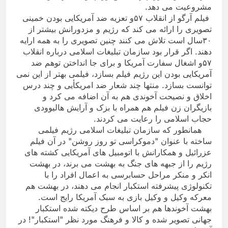
مشروعیت می دهد
.
فیلم آرگو از انقلاب ۵۷و تعزیه ضد آمریکایی بودن خمینی
تصویری را ارائه می کند که رژیم و مزدورانش بیشتر از
۳۰سال است تلاش می کنند چنین تصویری را به همه ارایه
دهند. اگر قرار بود سازمان تبلیغات اسلامی درباره انقلاب
۵۷و اشغال سفارت آمریکا و برای جا انداختن توهم ضد
آمریکایی بودن این رژیم فیلم بسازد، فیلمی بهتر از این نمی
توانست بسازد. منتها چند شعار ضد امریکأیی و چند درس
اخلاق و نصیحت آخوندی هم به آن اضافه می کرد و
بازیگران زن فیلم هم همراه با بزک و آرایش هالیوودی
حجاب اسلامی را رعایت می کردند
.
همانطور که سازمان تبلیغات اسلامی رژیم فیلمی
ساخته با عنوان "دموکراسی تو روز روشن" در آن فیلم
عزرائیل و همکارانش با اتومبیل های آمریکایی کشته های
رژیم را از جبهه های جنگ به بهشت می برند، در بهشت
انکر و منکر مراحل حسابرسی به اعمال افراد را با
تکنولوژی پیشرفته استکبار انجام می دهند، در بهشت هم
معرکه وکیل و وکیل بازی به سبک آمریکا رایج است.
بهشت آخوندها هم بر اساس طرح دیکته شده استکبار
جهانی تصویر شده و کالا و فرهنگ مورد نظر "استکبار"! در