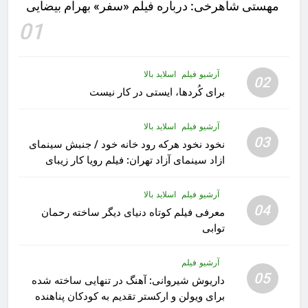
مهستى شاهرخى:‌ درباره فيلم «سفر» بهرام بیضایی
01
آرشیو فیلم
اسلاید بالا
02
برای کُردها، ایستی در کار نیست
آرشیو فیلم
اسلاید بالا
03
نخود نخود هرکه رود خانه خود / جنبش سینمای
ازاد سینمای آزاد تهران: فیلم رویا کار زیبای
رشید داوری
آرشیو فیلم
اسلاید بالا
04
معرفی فیلم کوتاه دنیای دیگر ساخته رحمان
توابی
آرشیو فیلم
05
داریوش شیروانی: آهنگ در تنهایی ساخته شده
برای ویولن و ارکستر تقدیم به کودکان پناهنده