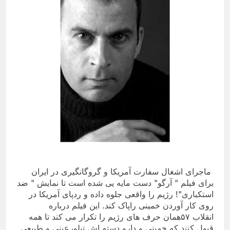
ماجرای اشغال سفارت آمریکا و گروگانگیری در ایران
برای فیلم " آرگو" دست مایه یی شده است تا نمایش " ضد
استکباری"! رژیم را واقعی جلوه داده و ردپای آمریکا در
روی کار آوردن خمینی راپاک کند. این فیلم درباره
انقلاب ۵۷همان حرف های رژیم را تکرار می کند تا همه
قبول کنند که خمینی و دارو دسته اش تبلورعینی و طبیعی