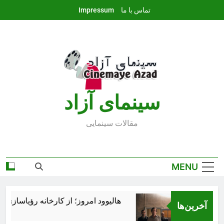
Ski
تماس با ما
Impressum
t
conten
سينماى آزاد
مقالات سينمايى
MENU
هالیوود امروز؛ از کارخانه رؤیاسازی تا ا
آخرین‌ها