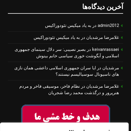
آخرین دیدگاه‌ها
admin2012
در
به یاد میكیس تئودوراكیس
غلامرضا مرشدیان
در
به یاد میكیس تئودوراكیس
keivanrassaei
در
بصیر نصیبی: سر دلال سینمای جمهوری
اسلامی و آبگوشت خوری سیاسی خانم بینوش
مرشدیان
در
ایا سران جمهوری اسلامی داعشی همان نازی
های ناسیونال سوسیالیسم نیستند؟
غلامرضا مرشدیان
در
نظام فاخر، موسیقی فاخر و مردم
هنرپرور و درگذشت محمد رضا شجریان