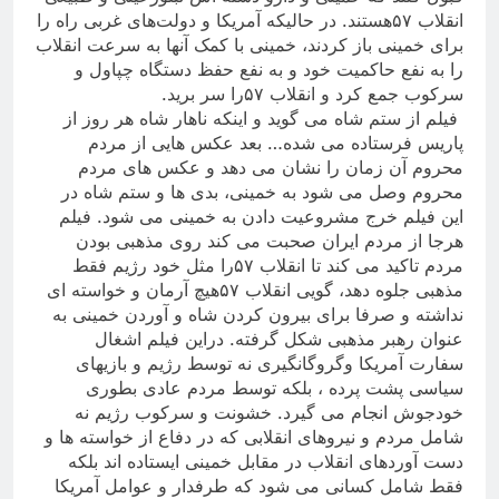
انقلاب ۵۷هستند. در حالیکه آمریکا و دولت‌های غربی راه را
برای خمینی باز کردند، خمینی با کمک آنها به سرعت انقلاب
را به نفع حاکمیت خود و به نفع حفظ دستگاه چپاول و
سرکوب جمع کرد و انقلاب ۵۷را سر برید
.
فیلم از ستم شاه می گوید و اینکه ناهار شاه هر روز از
پاریس فرستاده می شده… بعد عکس هایی از مردم
محروم آن زمان را نشان می دهد و عکس های مردم
محروم وصل می شود به خمینی، بدی ها و ستم شاه در
این فیلم خرج مشروعیت دادن به خمینی می شود. فیلم
هرجا از مردم ایران صحبت می کند روی مذهبی بودن
مردم تاکید می کند تا انقلاب ۵۷را مثل خود رژیم فقط
مذهبی جلوه دهد، گویی انقلاب ۵۷هیچ آرمان و خواسته ای
نداشته و صرفا برای بیرون کردن شاه و آوردن خمینی به
عنوان رهبر مذهبی شکل گرفته. دراین فیلم اشغال
سفارت آمریکا وگروگانگیری نه توسط رژیم و بازیهای
سیاسی پشت پرده ، بلکه توسط مردم عادی بطوری
خودجوش انجام می گیرد. خشونت و سرکوب رژیم نه
شامل مردم و نیروهای انقلابی که در دفاع از خواسته ها و
دست آوردهای انقلاب در مقابل خمینی ایستاده اند بلکه
فقط شامل کسانی می شود که طرفدار و عوامل آمریکا