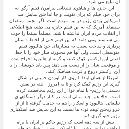
آن تبلیغ می شود
.
این جایزه ها و هیاهوی تبلیغاتی پیرامون فیلم آرگو، نه
برای خود فیلم که برای تقویت و جا انداختن نمایش ضد
آمریکایی بودن رژیم در بین مردم است .اگر انجمن منتقدان
سینمای آمریکا که به این فیلم جایزه می دهند، هیچ اطلاعی
از انقلاب مردم ایران نداشته با شند، مسلماً سینما را خوب
می شناسند ومی دانند که این فیلم حتی از لحاظ داستان
پردازی و ساخت نسبت به معیارهای خود هالیوود فیلم
متوسطی است، ولی آنها هم مجبورند ساز خود را با خط
اصلی این ارکستر کوک کنند، و گرنه از هالیوود اخراج شده
و موقعیت شان را از دست می دهند پس باید خودشان را با
این ارکستر دروغ و فریب هماهنگ کنند
.
آمریکا از همان ابتدا با روی کار آوردن خمینی در شکل
گیری این رژیم کمک کرد و تا به امروز -البته در نقش
دشمنی با رژیم- با تمام قوا از این رژیم محافظت کرده
است. حالا هم، چند سالی است در کنار دیگر دستگاههای
تبلیغاتی، هالیوود و اسکار را هم به خدمت گرفته تا از از
فرو ریختن توهم توده ها نسبت به این نمایش ضد استکباری
رژیم جلو گیری کند
.
بیش از سه دهه است که رژیم حاکم بر ایران با براه
انداختن نمایش دشمنی با "استکبار جهانی" خواسته های