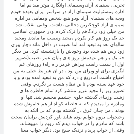
تجریی، سینمای آزاد،وسینمای اوانگارد موثر میدانم اما
اداره ومسئولیت سینمای ازاد در سراسر ایران بعهده خودم
وبچه های سینمای آزاد بودو هیچ شخص ومقامی در اداره
سینمای ازاد کوچکترین دخالتی نداشت. وقتی انقلاب شد،
من خیلی زود زادگاهم را ترک کردم ودر جمهوری اسلامی
حتا یک روز هم کار نکردم ،مجید ونصیب ما ماندند ومجید
سالهای بعد به تبعید امد اما نصیب در داخل ماند دچار پیری
زود رس هم شده بود وخودش را بازنشسته کرد. من دیگر
حتا یک بار هم ندیدمش.روز های پایان عمر نصیب(تصویر
اول از سمت راست پیراهن قرمز راه راه) روزهای غم
انگیزی برای او وبرای من بود ، در ان شرایط خیلی به من
احتیاج داشت امادریغ و درد که من به تبعید امده بودم و با
خود عهد بسته بودم تااین نظام هست بر نگردم. وقتی
تصویر زیر را مجید عزیز منتشر کرد تمام خاطره ها ی
زشت وزیبای گذشته جلوی چشمم مجسم شد. تنها او
ومادرم را میدیدم که به فاصله کوتاه از هم خاموش شده
بودند . من چنان غرق در گذشته بودم که بی انکه به
رختخواب بروم خوابم بوده شاید باور کردنش برایتان سخت
باشد که مادرم را در خواب دیدم که رویم را میپوشاند،
وقتی از خواب پریدم نزدیک صبح بود. دیگر خواب معنا