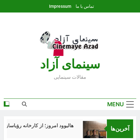
Ski
تماس با ما
Impressum
t
conten
سينماى آزاد
مقالات سينمايى
MENU
هالیوود امروز؛ از کارخانه رؤیاسازی تا 
آخرین‌ها