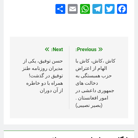
Share
WhatsApp
Email
Telegram
Facebook
Twitter
Next:
Previous:
راهبری
نوشته
کاش ،کاش، کاش با
حسن توفیق، یکی از
الهام از اعتراض
مدیران روزنامه طنز
حزب همبستگی به
توفیق در گذشت!
دخالت های
همراه با دو خاطره
جمهوری داعشی در
از آن دوران
امور افغانستان .
(بصیر نصیبی)