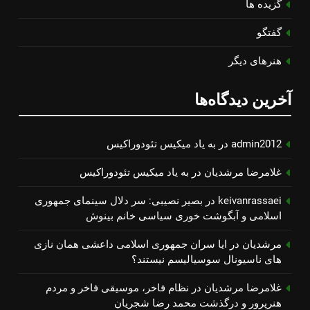
گزیده ها
گفتگو
هنرهای دیگر
آخرین دیدگاه‌ها
admin2012
در
به یاد میكیس تئودوراكیس
غلامرضا مرشدیان
در
به یاد میكیس تئودوراكیس
keivanrassaei
در
بصیر نصیبی: سر دلال سینمای جمهوری
اسلامی و آبگوشت خوری سیاسی خانم بینوش
مرشدیان
در
ایا سران جمهوری اسلامی داعشی همان نازی
های ناسیونال سوسیالیسم نیستند؟
غلامرضا مرشدیان
در
نظام فاخر، موسیقی فاخر و مردم
هنرپرور و درگذشت محمد رضا شجریان