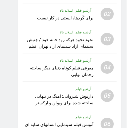
آرشیو فیلم
اسلاید بالا
02
برای کُردها، ایستی در کار نیست
آرشیو فیلم
اسلاید بالا
03
نخود نخود هرکه رود خانه خود / جنبش
سینمای ازاد سینمای آزاد تهران: فیلم
رویا کار زیبای رشید داوری
آرشیو فیلم
اسلاید بالا
04
معرفی فیلم کوتاه دنیای دیگر ساخته
رحمان توابی
آرشیو فیلم
05
داریوش شیروانی: آهنگ در تنهایی
ساخته شده برای ویولن و ارکستر
تقدیم به کودکان پناهنده
آرشیو فیلم
06
آنونس فیلم سینمایی انسانهای سایه ای