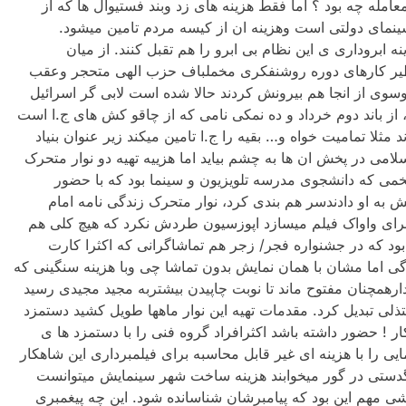
امله چه بود ؟ اما فقط هزینه های زد وبند فستیوال ها که از
مای دولتی است وهزینه ان از کیسه مردم تامین میشود.
ه ابروداری ی این نظام بی ابرو را هم تقبل کنند. از میان
ی نظیر کارهای دوره روشنفکری مخملباف حزب الهی متحجر وعقب
موسوی از انجا هم بیرونش کردند حالا شده است لابی گر اسرائیل
، از باند دوم خرداد و ده نمکی نامی که از چاقو کش های ج.ا است
لا تمامیت خواه و… بقیه را ج.ا تامین میکند زیر عنوان بنیاد
امی در پخش ان ها به چشم بیاید اما هزییه تهیه دو نوار متحرک
فخمی که دانشجوی مدرسه تلویزیون و سینما بود که با حضور
 به او دادندسر هم بندی کرد، نوار متحرک زندگی نامه امام
 برای واواک فیلم میسازد اپوزسیون طردش نکرد که هیچ کلی هم
بود که در جشنواره فجر/ زجر هم تماشاگرانی که اکثرا کارت
گی اما مشان با همان نمایش بدون تماشا چی وبا هزینه سنگینی که
 دارهمچنان مفتوح ماند تا نوبت چاپیدن بیشتربه مجید مجیدی رسید
تذلی تبدیل کرد. مقدمات تهیه این نوار ماهها طویل کشید دستمزد
 ! حضور داشته باشد اکثرافراد گروه فنی را با دستمزد ها ی
یی را با هزینه ای غیر قابل محاسبه برای فیلمبرداری این شاهکار
نگدستی در گور میخوابند هزینه ساخت شهر سینمایش میتوانست
عشی مهم این بود که پیامبرشان شناسانده شود. این چه پیغمبری