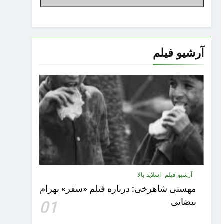
آرشیو فیلم
آرشیو فیلم
اسلاید بالا
مهستى شاهرخى:‌ درباره فيلم «سفر» بهرام
بیضایی
01