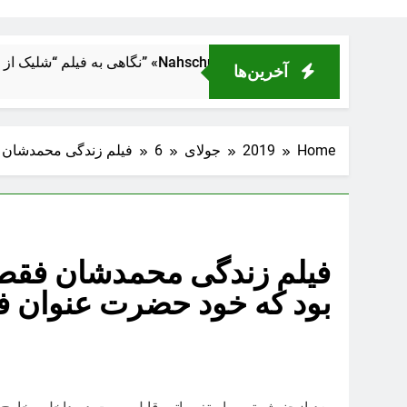
ژدی انسانی در دل ماشین قدرت
آخرین‌ها
Home
2019
جولای
6
فیلم زندگی محمدشان فق
فیلم زندگی محمدشان فقط ی
بود که خود حضرت عنوان فیل
بعد ازجنبش تیر ماه تغییراتی قابل رویت در داخل وخارج