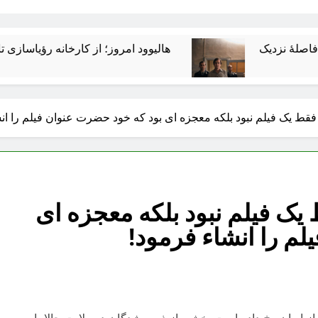
هالیوود امروز؛ از کارخانه رؤیاسازی تا امپراتوری ر
ط یک فیلم نبود بلکه معجزه ای بود که خود حضرت عنوان فیلم را ان
ک فیلم نبود بلکه معجزه ای
م را انشاء فرمود!
 از ایران رخ داده است بخشی از ذوب شدگان در ولایت حالا با