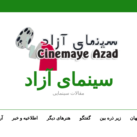
سينماى آزاد
مقالات سينمايى
ان
زیر ذره بین
گفتگو
هنرهای دیگر
اطلاعیه و خبر
آر