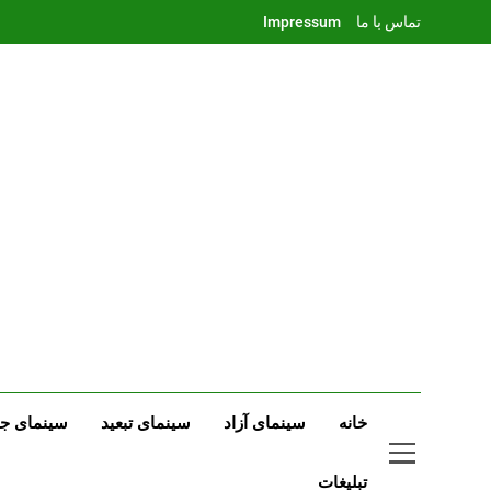
Ski
تماس با ما
Impressum
t
conten
خانه
سینمای آزاد
سینمای تبعید
سینمای جه
تبلیغات