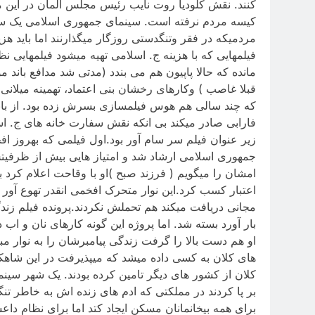
کنند. نقش کلودیا روت نایب رئیس مجلس المان در این مع
کیسه مردم نرفته است. سینمای جمهوری اسلامی یک سین
مردمیکه در فقر وتنگدستی روزگار میگذارنند اما باید هزین
فیلمهایی که با هزینه ج. اسلامی تهیه میشود فیلمهای
مانده که حالا پاپیون هم می بندد (مدتی شد مدافع باند 
قبلا غاصب ) وکارهای رخشان بنی اعتماد، تهمینه میلانی
که چند سالی هم هوس فیلمسازی بسرش زده بود. از باند مث
فارابی صادر میکند بی انکه نقش سفارت خانه های ج. اسل
زیر عنوان فیلم سر سام آور بود.اول فیلمی که بهروز ا
جمهوری اسلامی ارشاد شد و امتیاز هایی بیش از ظرفیتش
امشان را میگویم ( فرزند صبح )او با وقاحت اعلام کرد
اعتبار کسب کرد.این نوار متحرک افخمی انقدر تهوع آور 
مجانی دریافت میکند هم تحملش نکردند.پرونده فیلم زند
بار آورد بسته شد. اما پروژه این گونه کارهای نان و اب
او هم دست بالا را گرفت زندگی پیامبرشان را به نوار مب
های کلان به کسی داده میشد که میپذیرفت در این شاهکار
کلان از کشور های دیگر تامین کرده بودند. یک شهر سینما
بر پا کردند در مملکتی که ادم های زنده اش به خاطر ت
برای همه بیخانمانان مسکن ایجاد کتد اما برای نظام دا