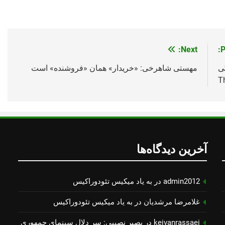
Next:
P
گی
مهستی شاهرخی: «خریدار» همان «فروشنده» است
آخرین دیدگاه‌ها
admin2012
در
به یاد میكیس تئودوراكیس
غلامرضا مرشدیان
در
به یاد میكیس تئودوراكیس
keivanrassaei
در
بصیر نصیبی: سر دلال سینمای جمهوری