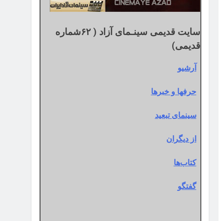
سایت قدیمی سینـمای آزاد ( ۶۲شماره
قدیمی)
آرشیو
حرفها و خبرها
سینمای تبعید
از دیگران
کتاب‌ها
گفتگو