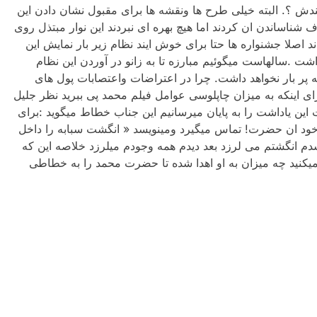
ز نیاز دارد بشناسندش ؟. البته خیلی طرح ها ونقشه ها برای مقبول نشان دادن این
شناساندن ان کردند اما هیچ بهره ای نبردند این نوار مبتذل روی
 اصلا جشنواره ها حتا برای خوش ایند نظام زیر بار نمایش این
داشت .سالهاست میگوئیم مبارزه تا به زانو در آوردن این نظام
ه پر بار نخواهد داشت. چرا در اعتراضات واعتصابات پول های
اینکه به میزان چاپلوسی عوامل فیلم محمد پی ببرید نظر جلیل
 یاداشت را به پایان میرسانیم این جناب خطاط میگوید :برای
 خود ان حضرت! تماس میگیرد ومینویسد « انگشت سبابه را داخل
انگشتم می لرزد بعد دیدم همه وجودم میلرزد خلاصه این که
میکنید چه میزان به او اهدا شده تا حضرت محمد را به خطاطی