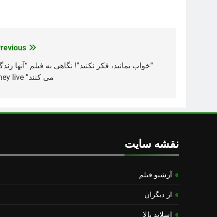
revious:
راهبری
نوشته
“خواب بمانید، فکر نکنید”! نگاهی به فیلم “آنها زند
می کنند” They live
نقشه سایت
آرشیو فیلم
از دیگران
اسلاید بالا