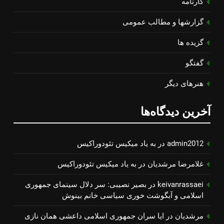
کارنامه
گزارشها و مطالب عمومی
گزیده ها
گفتگو
هنرهای دیگر
آخرین دیدگاه‌ها
admin2012
در
به یاد میكیس تئودوراكیس
غلامرضا مرشدیان
در
به یاد میكیس تئودوراكیس
keivanrassaei
در
بصیر نصیبی: سر دلال سینمای جمهوری
اسلامی و آبگوشت خوری سیاسی خانم بینوش
مرشدیان
در
ایا سران جمهوری اسلامی داعشی همان نازی