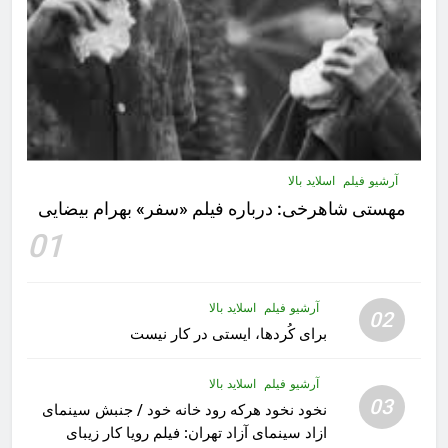
آرشیو فیلم
اسلاید بالا
مهستى شاهرخى:‌ درباره فيلم «سفر» بهرام بیضایی
01
آرشیو فیلم
اسلاید بالا
02
برای کُردها، ایستی در کار نیست
آرشیو فیلم
اسلاید بالا
03
نخود نخود هرکه رود خانه خود / جنبش سینمای
ازاد سینمای آزاد تهران: فیلم رویا کار زیبای