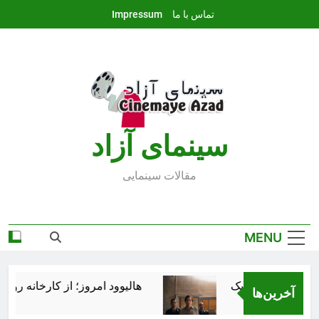
Ski
تماس با ما
Impressum
t
conten
سينماى آزاد
مقالات سينمايى
MENU
هالیوود امروز؛ از کارخانه رؤیاس
آخرین‌ها