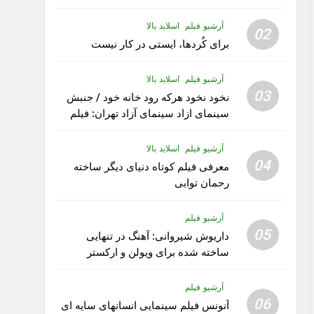
آرشیو فیلم
اسلاید بالا
02
برای کُردها، ایستی در کار نیست
آرشیو فیلم
اسلاید بالا
03
نخود نخود هرکه رود خانه خود / جنبش
سینمای ازاد سینمای آزاد تهران: فیلم
رویا کار زیبای رشید داوری
آرشیو فیلم
اسلاید بالا
04
معرفی فیلم کوتاه دنیای دیگر ساخته
رحمان توابی
آرشیو فیلم
05
داریوش شیروانی: آهنگ در تنهایی
ساخته شده برای ویولن و ارکستر
تقدیم به کودکان پناهنده
آرشیو فیلم
06
آنونس فیلم سینمایی انسانهای سایه ای