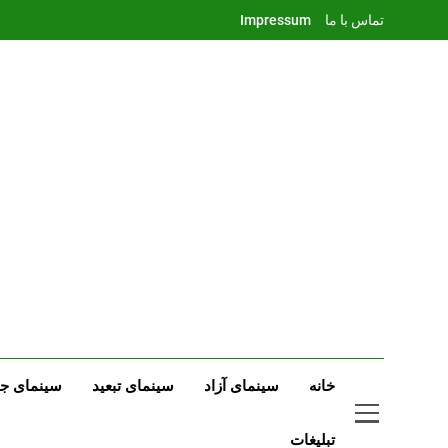
Ski
تماس با ما
Impressum
t
conten
خانه
سینمای آزاد
سینمای تبعید
سینمای جه
تبلیغات