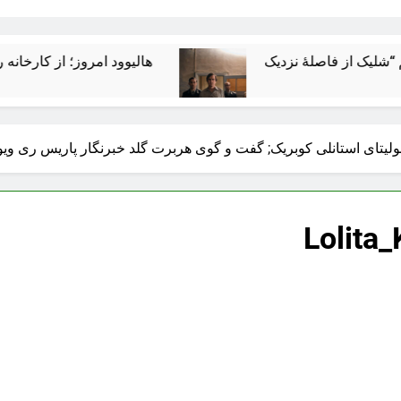
هالیوود امروز؛ از کارخانه رؤیاسازی 
 لولیتای استانلی کوبریک; گفت‌ و گوی هربرت گلد خبرنگار پاریس‌ ری ویو 
Lolita_