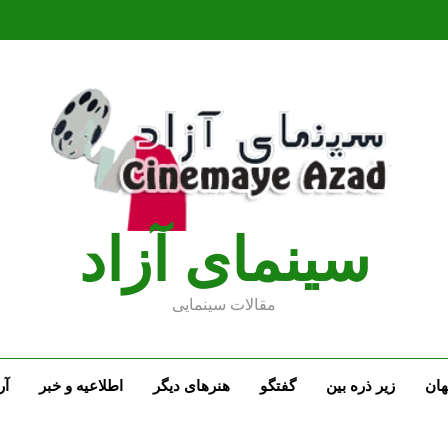
سينماى آزاد
مقالات سينمايى
ان
زیر ذره بین
گفتگو
هنرهای دیگر
اطلاعیه و خبر
آر