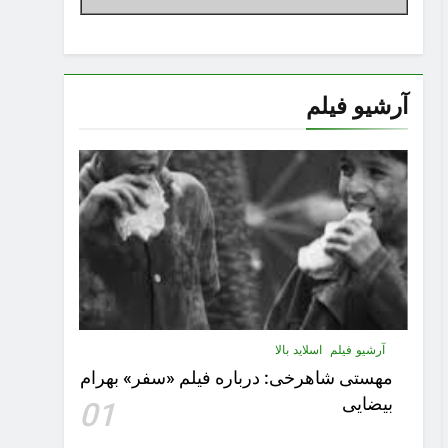
آرشیو فیلم
آرشیو فیلم
اسلاید بالا
مهستى شاهرخى:‌ درباره فيلم «سفر» بهرام
بیضایی
01