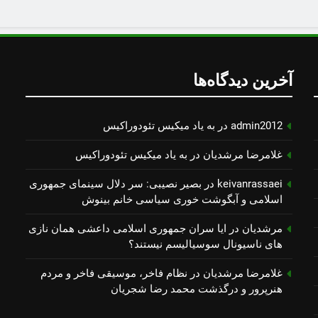
آخرین دیدگاه‌ها
admin2012
در
به یاد میكیس تئودوراكیس
غلامرضا مرشدیان
در
به یاد میكیس تئودوراكیس
keivanrassaei
در
بصیر نصیبی: سر دلال سینمای جمهوری
اسلامی و آبگوشت خوری سیاسی خانم بینوش
مرشدیان
در
ایا سران جمهوری اسلامی داعشی همان نازی
های ناسیونال سوسیالیسم نیستند؟
غلامرضا مرشدیان
در
نظام فاخر، موسیقی فاخر و مردم
هنرپرور و درگذشت محمد رضا شجریان