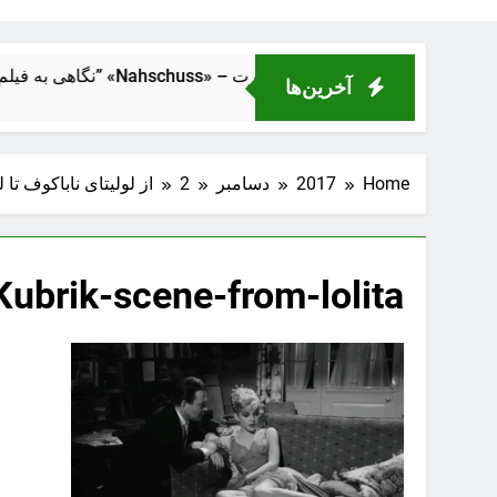
از فاصلهٔ نزدیک” «Nahschuss» – تراژدی انسانی در دل ماشین قدرت
آخرین‌ها
Home
2017
دسامبر
2
از لولیتای ناباکوف تا
Kubrik-scene-from-lolita