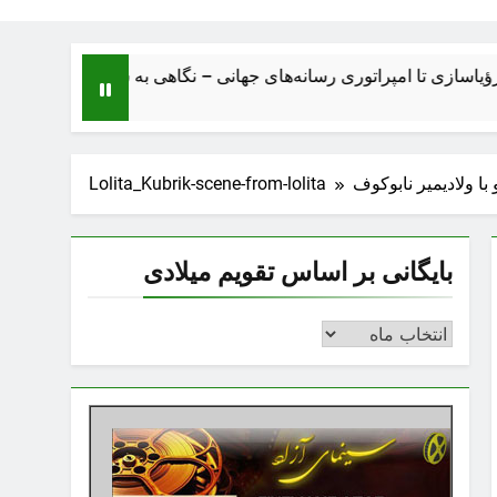
تا امپراتوری رسانه‌های جهانی – نگاهی به ساختار، اقتصاد، تحولات و 
با ولادیمیر نابوکوف
Lolita_Kubrik-scene-from-lolita
بایگانی بر اساس تقویم میلادی
بایگانی
بر
اساس
تقویم
میلادی