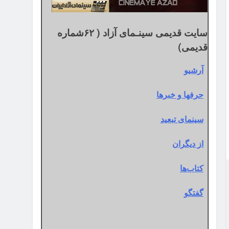
سایت قدیمی سینـمای آزاد ( ۶۲شماره
قدیمی)
آرشیو
حرفها و خبرها
سینمای تبعید
از دیگران
کتاب‌ها
گفتگو