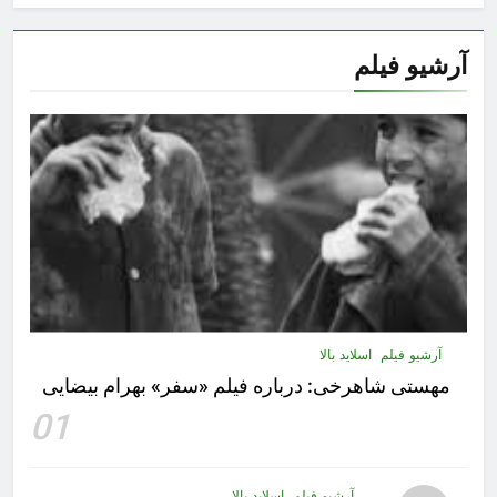
آرشیو فیلم
آرشیو فیلم
اسلاید بالا
مهستى شاهرخى:‌ درباره فيلم «سفر» بهرام بیضایی
01
آرشیو فیلم
اسلاید بالا