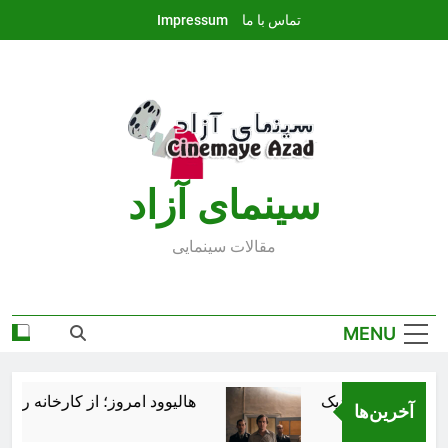
Ski
تماس با ما
Impressum
t
conten
سينماى آزاد
مقالات سينمايى
MENU
هالیوود امروز؛ از کارخانه رؤیاس
آخرین‌ها