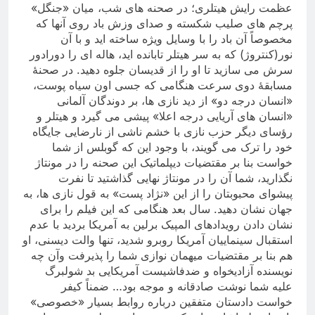
عظمت رایش هیتلری؛ در صحنه های شب، میان «جنگل»
پرچم های صلیب شکسته و صدای وزش باد روی آنها که
مخصوصاً آن باد را با وسایل ویژه ساخته اید و با آن
نور(کنتروژ) که به سر هیتلر تابانده اید، هاله ای را دورادور
سرش می سازید تا او را از قدیسان جلوه دهید. در صحنۀ
مسابقۀ دوی سرعت هنگامی که جسی اون سیاه پوست،
«انسان درجه دو» از دید نازی ها، بر دوندگان آلمانی
«انسان های آریایی درجه اعلا» پیشی می گیرد و هیتلر و
رؤسای دیگر حزب نازی با خشم ناشی از نارضایی جایگاه
خود را ترک می گویند، با وجود این که گوبلس از شما
خواست بنا بر مقتضیات دیپلماتیک این صحنه را در مونتاژ
نگذارید، شما آن را در مونتاژ نهایی گذاشتید تا نفرت
پیشوای محبوبتان را از این «نژاد پست» به قول نازی ها، به
جهان نشان دهید. سال بعد هنگامی که این فیلم را برای
نشان دادن رویدادهای المپیک برلین به آمریکا بردید با عدم
استقبال سینماییان آمریکا روبرو شدید، تنها والت دیسنی، او
هم بنا بر مقتضیات میهمان نوازی شما را پذیرفت وآن چه
نویسنده آزادیخواه و ضدفاشیست آمریکایی بد شولبرگ
علیه شما نوشت صادقانه و موجه بود… ضمناً کیفر
خواست دادستان متفقین درباره روابط بسیار «خصوصی»