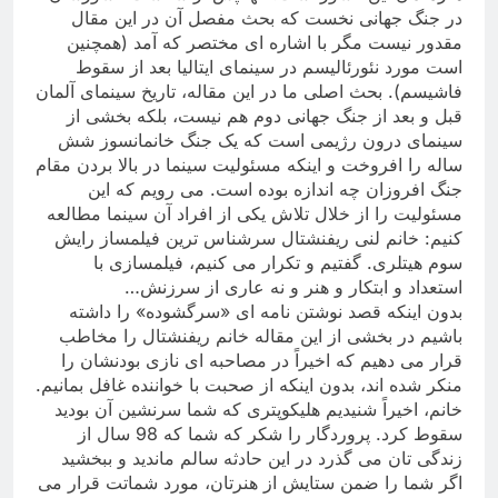
در جنگ جهانی نخست که بحث مفصل آن در این مقال
مقدور نیست مگر با اشاره ای مختصر که آمد (همچنین
است مورد نئورئالیسم در سینمای ایتالیا بعد از سقوط
فاشیسم). بحث اصلی ما در این مقاله، تاریخ سینمای آلمان
قبل و بعد از جنگ جهانی دوم هم نیست، بلکه بخشی از
سینمای درون رژیمی است که یک جنگ خانمانسوز شش
ساله را افروخت و اینکه مسئولیت سینما در بالا بردن مقام
جنگ افروزان چه اندازه بوده است. می رویم که این
مسئولیت را از خلال تلاش یکی از افراد آن سینما مطالعه
کنیم: خانم لنی ریفنشتال سرشناس ترین فیلمساز رایش
سوم هیتلری. گفتیم و تکرار می کنیم، فیلمسازی با
استعداد و ابتکار و هنر و نه عاری از سرزنش
…
بدون اینکه قصد نوشتن نامه ای «سرگشوده» را داشته
باشیم در بخشی از این مقاله خانم ریفنشتال را مخاطب
قرار می دهیم که اخیراً در مصاحبه ای نازی بودنشان را
منکر شده اند، بدون اینکه از صحبت با خواننده غافل بمانیم
.
خانم، اخیراً شنیدیم هلیکوپتری که شما سرنشین آن بودید
سقوط کرد. پروردگار را شکر که شما که 98 سال از
زندگی تان می گذرد در این حادثه سالم ماندید و ببخشید
اگر شما را ضمن ستایش از هنرتان، مورد شماتت قرار می