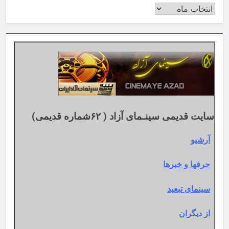
بایگانی
بر
اساس
تقویم
میلادی
سایت قدیمی سینـمای آزاد ( ۶۲شماره قدیمی)
آرشیو
حرفها و خبرها
سینمای تبعید
از دیگران