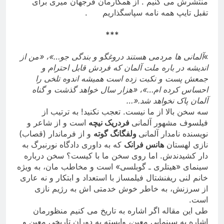
منتشرش می کنیم . از همکارمان فرجهان میری برای
تقبل تایپ همه نامه سپاسگذاریم
.
***
«
آلمانی ها مردمی هستند دروغگو و بندگی جو…»، «من از
اندیشه در باره ملت آلمان که فردش قابل احترام و
جمعش پست و نکبت زده است همیشه اندوه تلخی را
احساس کرده ام…»، «هزار سال خواهد گذشت و گناه
آلمان پاک نخواهد شد
…».
سه سخن بالا از ما نیست. تعجب نکنید! به ترتیب از
فیلسوف مشهور آلمانی
فردریک نیچه
است و از شاعر و
نویسنده نامدار آلمانی
ولفگانگ گوته
و از فرماندار (قصاب)
نازی لهستان
هانس فرانک
که به داوری دادگاه نورنبرگ به
دار کشیدندش. اما روی سخن ما با کیست؟ سخن درباره
سینمای «هیتلری ـ گوبلسی» است و مخاطب مان، به ویژه
خانم لنی ریفنشتال فیلمساز با استعداد و ابتکار و نه عاری
از سرزنش، به خاطر خوش خدمتی اش به رژیم نازی
است
.
طی این مقاله اگر اشاره به تاریخ می کنیم منظورمان
اشاره به سینمایی معین، وابسته به دوران تاریخی معین و