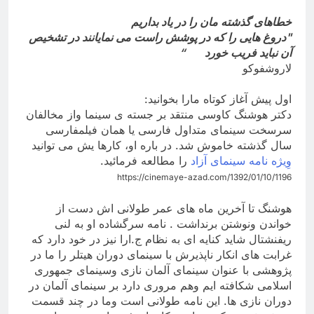
خطاهای گذشته مان را در یاد بداریم
"
دروغ هایی را که در پوشش راست می نمایانند در تشخیص
آن نباید فریب خورد
“
لاروشفوکو
اول پیش آغاز کوتاه مارا بخوانید
:
دکتر هوشنگ کاوسی منتقد بر جسته ی سینما واز مخالفان
سرسخت سینمای متداول فارسی یا همان فیلمفارسی
سال گذشته خاموش شد. در باره او، کارها یش می توانید
وِیژه نامه سینمای آزاد
را مطالعه فرمائید
.
https://cinemaye-azad.com/1392/01/10/1196
هوشنگ تا آخرین ماه های عمر طولانی اش دست از
خواندن ونوشتن برنداشت . نامه سرگشاده او به لنی
ریفنشتال شاید کنایه ای به نظام ج.ارا نیز در خود دارد که
غرابت های انکار ناپذیرش با سینمای دوران هیتلر را ما در
پژوهشی با عنوان سینمای آلمان نازی وسینمای جمهوری
اسلامی شکافته ایم وهم مروری دارد بر سینمای آلمان در
دوران نازی ها. این نامه طولانی است وما در چند قسمت