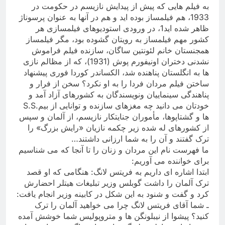
به فیلم هایی که پیش از پیدایش نازیسم در حکومت در
1933، هم فیلمساز بوده اید و هم در آنها به عنوان پرسوناژ
ظاهر شده اید1، در ورودی استودیوهای فیلمسازی هر
کشور مهم فیلمساز به رویتان گشوده بود، مگر فیلمساز
همجنستان خانم لئونتین ساگان، سازنده فیلم فراموش
نشدنی دختران اونیفورم پوش (1931)، که از مظالم نازی
ها به انگلستان پناهنده شد، الکساندر کوردا فوری پیشنهاد
ساختن فیلم مردان فردا را به او نکرد؟ سخن از فرار و
پناهندگی سینماییان ونویسندگان به کشورهای آزاد آمد و
خودتان می دانید چه مغزهای سازنده و توانایی از بیم
S.S.
ها و گشتاپوها، مأموران جنایتکار نازیسم، از آلمان و سپس
از کشورهای له شده زیر چکمه نازیان «رایش بزرگ» را
ترک گفتند و آن را به شما ارزانی داشتند
…
ما فهرست نام این مردان و زنان را تا آنجا که می شناسیم
برای خواننده می آوریم
:
ابتدا اشاره ای داریم به فریتس لانگ: هنگامی که او قصد
ترک آلمان را داشت گوبلس وزیر تبلیغات هیتلر احضارش
کرد و گفت و شنود به این شکل در کابینه وزیر انجام یافت
:
ـ شما آقای فریتس لانگ چرا می خواهید آلمان را ترک
کنید؟ پیشوا از نیبلونگن ها و متروپولیس شما خوشش آمده