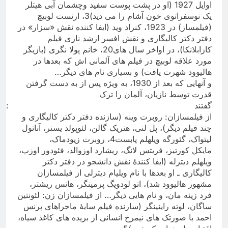
اوایل 1927 (او در پشت پوست سفید وچشمان آبی هیتلر
یک نوسفراتوی خون آشام را می دید)3، ارنست لوبیچ
(فیلمساز) در 1923، کنراد وید (ایفا کننده نقش «سزار» در
دفتر دکتر کالیگاری و نقش افسر ارشد نازی فیلم
کازابلانکا)، در اواخر سال های20، خانم پولا نگری (بازیگر
مورد علاقه لوبیچ در فیلم های آلمانی اش که بعدها در
هالیوود شهرت یافت) و بسیاری نام های دیگر
…
و آنهایی که بعد از 1930، به ویژه پس از به دست گرفتن
قدرت توسط نازیان، آلمان را ترک
گفتند
:
از فیلمسازان: روبرت وینه (سازنده دفتر دکتر کالیگاری و
چند فیلم دیگر)، پل لنی، هنریک گالن، لئوپولد یسنر، آناتول
لیتواک، گئورگه ویلهلم پابست4، روبرت زیودماک،
مایکل کورتیز، فریتس لانگ، ریشارد اوزوالد، فئودور اوزپ،
ویلهلم دیترله (ایفا کنندۀ نقش دانشجو در دفتر دکتر
کالیگاری ـ او بعدها با نام ویلیام دیترلی از فیلمسازان
مشهور هالیوود شد)، اتو لودویگ پرمینگر، هانس ریشتر،
فرد زینه مان، و نام هایی دیگر… از فیلمسازان زن: لئونتین
ساگان، لوته راینینگر (سازنده فیلم سایۀ ماجراهای پرنس
احمد با صورتک های نیمرخ انسانی از بریده های کاغذ سیاه،