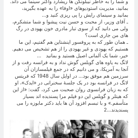
و شما را به خاطر نیبلونگن ها ریشارد واگنر سینما می داند.
بمانید، مدیریت استودیوهای «اوفا» را به عهده بگیرید،
بمانید و سینمای رایش را پی ریزی کنید و
…
ـ آقای وزیر، از محبت و حسن نیت پیشوا و شما متشکرم،
ولی می دانید که از سوی تبار مادری خون یهودی در رگ
های من جاری است؟
ـ همان طور که به پروفسور اینشتاین هم گفتیم، این ما
هستیم که یهودی و غیر یهودی را از هم تشخیص می دهیم.
خیر، شما یک آلمانی اصیل هستید و بمانید
…
لانگ به یاوه های گوبلس گوش نداد و به فرانسه رفت و از
آنجا به آمریکا، و می دانیم که در جمع فیلمسازان آن
سرزمین هم موفق بود… در اوایل سال 1948 که فریتس
لانگ در فرانسه بود در یک جلسۀ سخنرانی در «ایدک»، او
که به زبان فرانسوی روان صحبت می کرد، گفت: «از این
که هیتلر و گوبلس این دو فیلم مرا پسندیده اند بسیار
متأسفم.» و با تبسم افزود آن ها باید دکتر مابوزه را می
پسندیدند…2