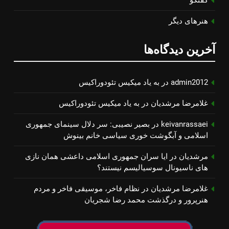
هنرهای دیگر
آخرین دیدگاه‌ها
admin2012
در
به یاد میكیس تئودوراكیس
غلامرضا مرشدیان
در
به یاد میكیس تئودوراكیس
keivanrassaei
در
بصیر نصیبی: سر دلال سینمای جمهوری
اسلامی و آبگوشت خوری سیاسی خانم بینوش
مرشدیان
در
ایا سران جمهوری اسلامی داعشی همان نازی
های ناسیونال سوسیالیسم نیستند؟
غلامرضا مرشدیان
در
نظام فاخر، موسیقی فاخر و مردم
هنرپرور و درگذشت محمد رضا شجریان