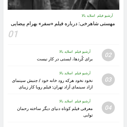
آرشیو فیلم
اسلاید بالا
مهستى شاهرخى:‌ درباره فيلم «سفر» بهرام بیضایی
01
آرشیو فیلم
اسلاید بالا
02
برای کُردها، ایستی در کار نیست
آرشیو فیلم
اسلاید بالا
03
نخود نخود هرکه رود خانه خود / جنبش سینمای
ازاد سینمای آزاد تهران: فیلم رویا کار زیبای
رشید داوری
آرشیو فیلم
اسلاید بالا
04
معرفی فیلم کوتاه دنیای دیگر ساخته رحمان
توابی