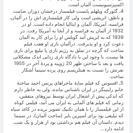
اکسپرسیونیست آلمان است
.
4
ـ گئورگه ویلهلم پابست فیلمساز درخشان دوران صامت
و ناطق: اتریشی است ولی کار فیلمسازی اش را در آلمان،
فرانسه، آمریکا، آلمان و ایتالیا انجام داده است. او در
1932 از آلمان به فرانسه و از آنجا به آمریکا رفت. در
1939 که به اتریش آمد گوبلس او را برای کار به آلمان
دعوت کرد و او پذیرفت. درآلمان نازی او هفت فیلم
ساخت که گرچه در تملق به رژیم نازی یا تبلیغ برای نازی
ها نیست، با وجود این با دادگاه نازی زدایی اندک مشکلاتی
یافت و بعد با ساختن ظهر 20 ژوییه و پردۀ آخر در 1955
نفرتش را نسبت به هیتلریسم روی پرده سینما آشکار
ساخت
.
5
ـ افسوس که فیلم سایۀ ماجراهای پرنس احمد ساختۀ
خانم راینینگر در ایران ناشناس مانده، ولی به خاطر دارم
که اندکی پیش از اشغال ایران توسط نیروهای متفقین،
زمانی که فیلم های آلمانی به ایران می آمد، فیلمی کوتاه
از این فیلمساز را با همان تکنیک تصویر بریده در کاغذ سیاه
که تبلیغی بود برای آسپرین بایر (ساخت آلمان)، در سینما
دیدم. داستان آن فیلم هم برداشتی بود از هزار و یک شب
.
ادامه دارد
…