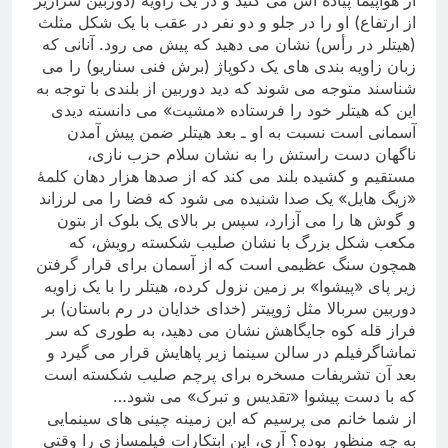
از ارتفاع) او را در جلو و دو نفر در عقب با یک شکل مثلث
(هیتلر در رأس) نشان می دهید که پیش می رود. آنانی که
زبان زاویه بندی های یک دکوپاژ (برش فنی سناریو) را می
شناسند متوجه می شوند که دید دوربین از بلندی با توجه به
این که هیتلر خود را فرستاده «مشیت» می دانسته دیدی
آسمانی است نسبت به او ـ بعد هیتلر ضمن پیش آمدن
ناگهان دست راستش را به نشان سلام حزب نازی،
مستقیم و کشیده بلند می کند که از صدها هزار دهان کلمۀ
«زیگ هایل» یک صدا شنیده می شود که فضا را می لرزاند
و گوش ها را می آزارد، سپس بر بالای یک بلوک از بتون
مکعب شکل بزرگ با نشان صلیب شکسته رویش، که
همچون سنگ عظیمی است که از آسمان برای قرار گرفتن
زیر پای «پیشوا» بر زمین نزول کرده، هیتلر را با یک زاویه
دوربین سربالا مثل ژوپیتر (خدای خدایان در رم باستان) بر
فراز قله کوه جایگاهش نشان می دهید، به طوری که سر
تماشاگرفیلم در سالن سینما زیر پاهایش قرار می گیرد و
بعد آن تشریفات مسخره برای پرچم صلیب شکسته است
که با دست پیشوا «تقدیس و تبرک» می شود
…
از شما خانم می پرسیم که این زمینه چینی های سینمایی
به چه منظور بوده؟ آری، این ابتکارات فیلمسازی را وقتی