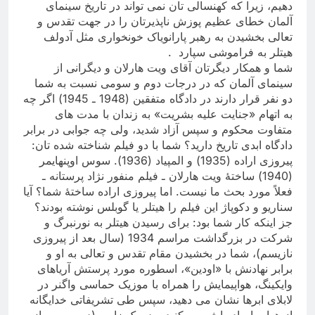
دهیم، زیرا که کهنسالی تان نمی تواند در تاریخ سینمای
آلمان خطای عظیم پوزش ناپذیرتان را در جهت تقدس و
تعالی بخشیدن به رهبر پارانویاک خونخواری مثل آدولف
هیتلر به فراموشی سپارد
.
شما و همکار دیگرتان آقای ویت هارلان و دیگرانی از
سینمای آلمان که در درجات دوم و سومی نسبت به شما
دو نفر قرار دارند در دادگاه متفقین (1948 ـ 1945) اگر چه
به اتهام «جنایت علیه بشریت» به زندان با مدت های
متفاوت محکوم و سپس آزاد شدید، ولی چه جوابی در برابر
دادگاه ابدی تاریخ دارید؟ شما با دو فیلم شناخته شده تان:
پیروزی اراده (1935) و المپیاد (1936). سوس اوپنهایمر
(1940) ساختۀ ویت هارلان ـ فیلم منفور نژاد پرستانه ـ
فعلاً مورد بحث ما نیست. اما پیروزی اراده ساختۀ شما؟ آیا
سناریو و دکوپاژ این فیلم را هیتلر یا گوبلس نوشته بودند؟
جز اینکه کار شما بود: برای رسیدن هیتلر به نورنبرگ و
شرکت در بزرگداشت مراسم 1934 (سال بعد از پیروزی
نازیسم)، شما در بخشیدن مقام تقدس و تعالی به او و
برابر نهادنش با «اودین»، اسطوره مورد پرستش آریاهای
وایکینگ، هواپیمایش را همراه با موزیک حماسی واگنر در
لابلای ابرها نشان می دهید، سپس طی تشریفاتی خدایگانه
از هواپیما پیاده اش می کنید و در یک زاویه (دوربین سرازیر