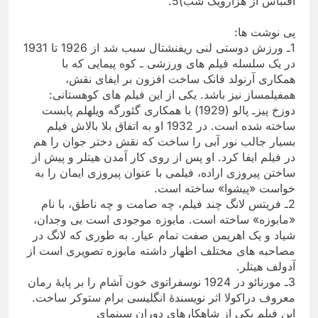
اقتباس از هزارویک شب)5
.
پی نوشت ها
:
1
ـ ورزش دوستی لنی ریفنشتال سبب شد از 1926 تا 1931
در یک سلسله فیلم های ورزشی ـ کوه پیمایی که با
همکاری آرنولد فانک ساخت افزون بر ایفای نقش،
همفیلمساز نیز باشد. یکی از این فیلم های کوهستانی:
دوزخ پیزـ پالو (1929) با همکاری گئورگه ویلهلم پابست
ساخته شده است. در 1932 او به اتفاق بلا بالاش فیلم
بسیار جالب نور آبی را ساخت که نقش دختر جوان را هم
در فیلم ایفا کرد. او پس از روی کار آمدن هیتلر و پیش از
ساختن پیروزی اراده، فیلمی با عنوان پیروزی ایمان را به
خواست «پیشوا» ساخته است
.
2
ـ فریتس لانگ چند فیلم، چه صامت و چه ناطق، با نام
«مابوزه» ساخته است. مابوزه موجودی است بی وجدان،
شیاد و یک اهریمن صفت تمام عیار. به طوری که لانگ در
مصاحبه های مختلف اظهار داشته مابوزه تصویری است از
آدولف هیتلر
.
3
ـ مورنائو در 1924 نوسفراتوی خون آشام را بر پایۀ رمان
معروف دراکولا اثر نویسندۀ انگلیسی برام ستوکر ساخت.
این فیلم یکی از شاهکارهای دوران سینمای