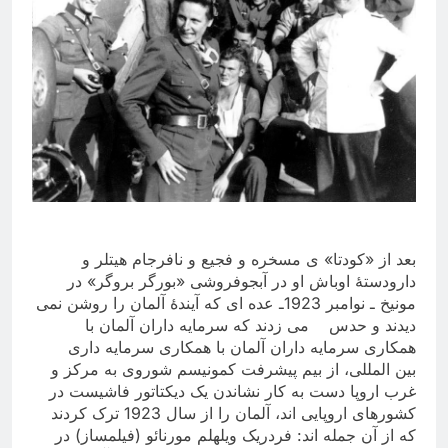
بعد از «کودتا» ی مسخره و فجیع و نافرجام هیتلر و
دارودستۀ اوباش او در آبجوفروشی «بورگر بروگر» در
مونیخ ـ نوامبر 1923ـ عده ای که آیندۀ آلمان را روشن نمی
دیدند و حدس می زدند که سرمایه داران آلمان با
همکاری سرمایه داران آلمان با همکاری سرمایه داری
بین المللی، از بیم پیشرفت کمونیسم شوروی به مرکز و
غرب اروپا دست به کار نشاندن یک دیکتاتور فاشیست در
کشورهای اروپایی اند، آلمان را از سال 1923 ترک کردند
که از آن جمله اند: فردریک ویلهلم مورنائو (فیلمساز) در